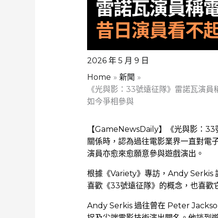
2026 年 5 月 9 日
Home
新聞
《光與影：33號遠征隊》雷諾瓦演
如今爭相參與
【GameNewsDaily】《光與影：33
關係時，認為過往電影業界一直對電
演員亦愈來愈願意參與遊戲演出。
根據《Variety》專訪，Andy Se
喜歡《33號遠征隊》的概念，也喜歡
Andy Serkis 過往曾在 Peter
捉及尖端電影技術演出聞名。他談到遊