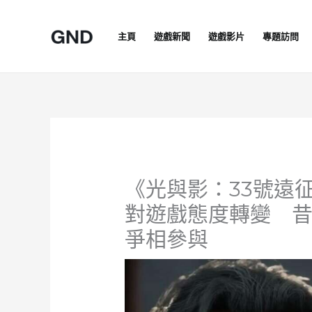
Skip
to
主頁
遊戲新聞
遊戲影片
專題訪問
content
《光與影：33號遠
對遊戲態度轉變 
爭相參與