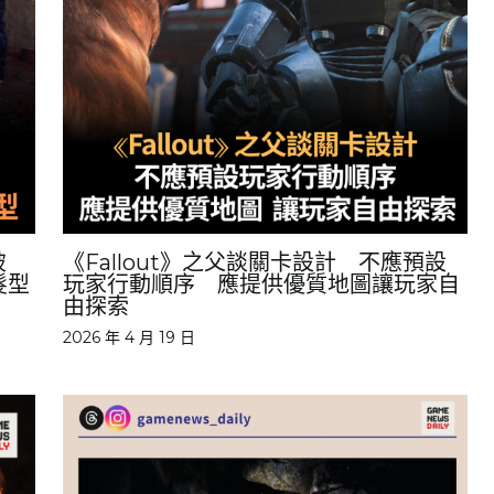
破
《Fallout》之父談關卡設計 不應預設
髮型
玩家行動順序 應提供優質地圖讓玩家自
由探索
2026 年 4 月 19 日