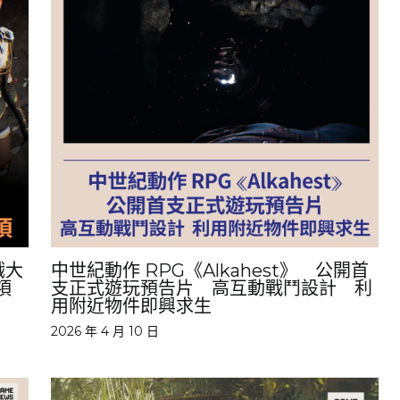
戲大
中世紀動作 RPG《Alkahest》 公開首
項
支正式遊玩預告片 高互動戰鬥設計 利
用附近物件即興求生
2026 年 4 月 10 日