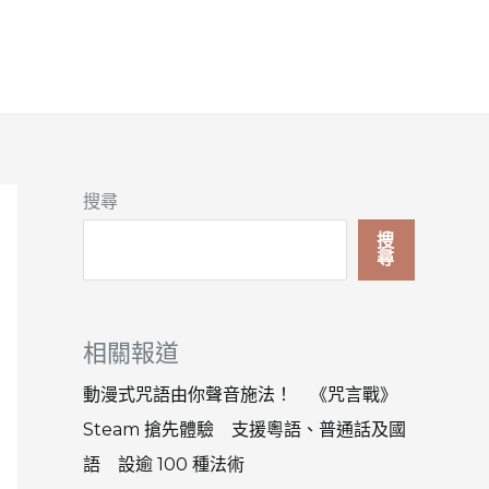
搜尋
搜
尋
相關報道
動漫式咒語由你聲音施法！ 《咒言戰》
Steam 搶先體驗 支援粵語、普通話及國
語 設逾 100 種法術