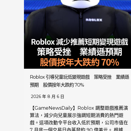
Roblox 引導兒童玩低變現遊戲 策略受挫 業績遜
預期 股價按年大跌約 70%
2026 年 8 月 6 日
【GameNewsDaily】Roblox 調整遊戲推薦演
算法，減少向兒童展示強調短期消費的熱門遊
戲。這項改動令平台收入低於預期，公司市值在
7 月底一個交易日內蒸發約 90 億美元。 根據