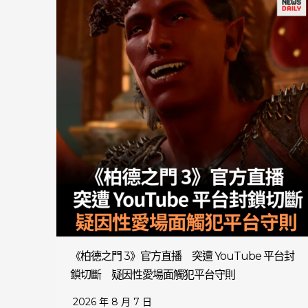
《柏德之門 3》官方直播 突遭 YouTube 平台封
鎖切斷 疑因性愛場面觸犯平台守則
2026 年 8 月 7 日