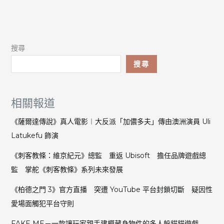
搜尋
搜尋
相關報道
《薩爾達傳說》真人電影︱大反派「加儂多夫」傳由澳洲演員 Uli
Latukefu 飾演
《刺客教條：維京紀元》總監 重返 Ubisoft 擔任品牌遊戲總
監 掌舵《刺客教條》系列未來發展
《柏德之門 3》官方直播 突遭 YouTube 平台封鎖切斷 疑因性
愛場面觸犯平台守則
FAKE ME－一款讓玩家親手建模藏身物件的多人躲貓貓遊戲