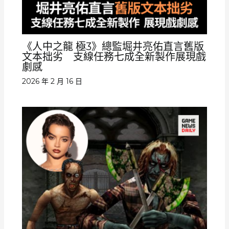
《人中之龍 極3》總監堀井亮佑直言舊版
文本拙劣 支線任務七成全新製作展現戲
劇感
2026 年 2 月 16 日