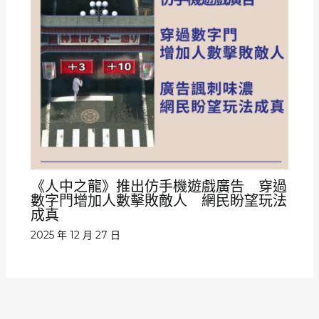
《人中之龍》推出仿手機遊戲廣告 穿過
數字門增加人數擊敗敵人 網民盼望玩法
成真
2025 年 12 月 27 日