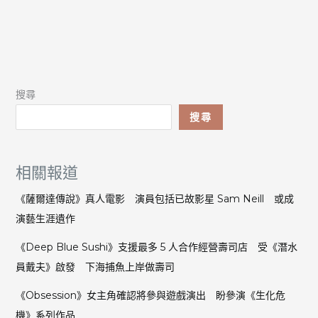
搜尋
搜尋
相關報道
《薩爾達傳說》真人電影 演員包括已故影星 Sam Neill 或成
演藝生涯遺作
《Deep Blue Sushi》支援最多 5 人合作經營壽司店 受《潛水
員戴夫》啟發 下海捕魚上岸做壽司
《Obsession》女主角確認將參與遊戲演出 盼參演《生化危
機》系列作品