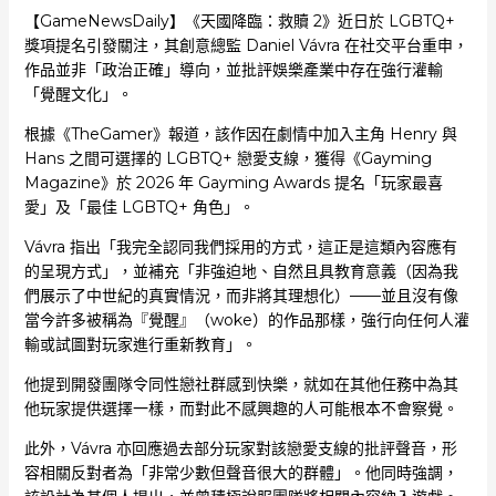
【GameNewsDaily】《天國降臨：救贖 2》近日於 LGBTQ+
獎項提名引發關注，其創意總監 Daniel Vávra 在社交平台重申，
作品並非「政治正確」導向，並批評娛樂產業中存在強行灌輸
「覺醒文化」。
根據《TheGamer》報道，該作因在劇情中加入主角 Henry 與
Hans 之間可選擇的 LGBTQ+ 戀愛支線，獲得《Gayming
Magazine》於 2026 年 Gayming Awards 提名「玩家最喜
愛」及「最佳 LGBTQ+ 角色」。
Vávra 指出「我完全認同我們採用的方式，這正是這類內容應有
的呈現方式」，並補充「非強迫地、自然且具教育意義（因為我
們展示了中世紀的真實情況，而非將其理想化）——並且沒有像
當今許多被稱為『覺醒』（woke）的作品那樣，強行向任何人灌
輸或試圖對玩家進行重新教育」。
他提到開發團隊令同性戀社群感到快樂，就如在其他任務中為其
他玩家提供選擇一樣，而對此不感興趣的人可能根本不會察覺。
此外，Vávra 亦回應過去部分玩家對該戀愛支線的批評聲音，形
容相關反對者為「非常少數但聲音很大的群體」。他同時強調，