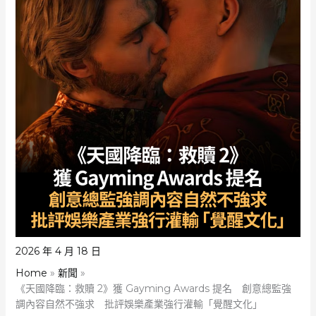
2026 年 4 月 18 日
Home
新聞
《天國降臨：救贖 2》獲 Gayming Awards 提名 創意總監強
調內容自然不強求 批評娛樂產業強行灌輸「覺醒文化」