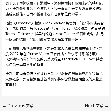
奧丁之子海姆達爾。在遊戲中，海姆達爾擁有預知未來的特殊能
力，雖然外型帥氣且充滿活力，卻一直感到未受父親重視及被家
族成員低估，因而不斷尋求提升自身地位與力量。
根據《Deadline》報道，Max Parker 將會與早前公佈的演員合
作，包括飾演主角 Kratos 的 Ryan Hurst，以及飾演雷神妻子的
Teresa Palmer 。據早前報道，Max Parker 曾傳出或會出演另
一反派巴德爾，最終則敲定為出演海姆達爾一角。
目前劇集已獲得兩季預訂，將在加拿大溫哥華展開拍攝工作，料
於 2027 年在 Prime Video 平台首播。曾執導《幕府將軍》、
《黑袍糾察隊》等作品的艾美獎得主 Frederick E.O. Toye 將會
擔任第一季首兩集的導演。
雖然目前尚未公佈正式播映日期，但隨著海姆達爾與希芙等角色
人選確定，外界普遍預計首季劇情將包含遊戲後期出現的人物及
故事線。
←
Previous 文章
Next 文章
→