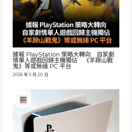
據報 PlayStation 策略大轉向 自家劇
情單人遊戲回歸主機獨佔 《羊蹄山戰
鬼》等或無緣 PC 平台
2026 年 5 月 20 日