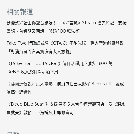
相關報道
動漫式咒語由你聲音施法！ 《咒言戰》Steam 搶先體驗 支援
粵語、普通話及國語 設逾 100 種法術
Take-Two 行政總裁談《GTA 6》不附光碟 稱大型遊戲實體碟
「對消費者而言其實沒有太大意義」
《Pokemon TCG Pocket》每日活躍用戶減少 1600 萬
DeNA 收入及利潤明顯下滑
《薩爾達傳說》真人電影 演員包括已故影星 Sam Neill 或成
演藝生涯遺作
《Deep Blue Sushi》支援最多 5 人合作經營壽司店 受《潛水
員戴夫》啟發 下海捕魚上岸做壽司