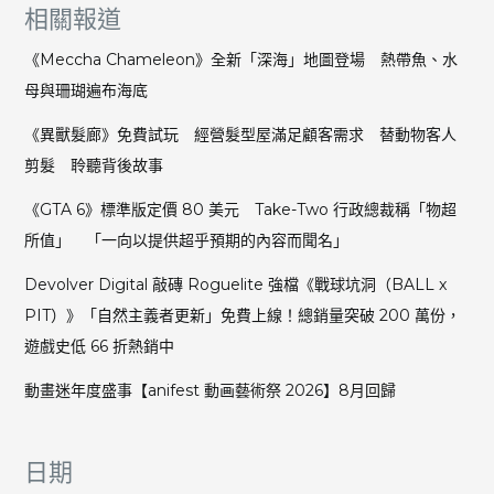
相關報道
《Meccha Chameleon》全新「深海」地圖登場 熱帶魚、水
母與珊瑚遍布海底
《異獸髮廊》免費試玩 經營髮型屋滿足顧客需求 替動物客人
剪髮 聆聽背後故事
《GTA 6》標準版定價 80 美元 Take-Two 行政總裁稱「物超
所值」 「一向以提供超乎預期的內容而聞名」
Devolver Digital 敲磚 Roguelite 強檔《戰球坑洞（BALL x
PIT）》「自然主義者更新」免費上線！總銷量突破 200 萬份，
遊戲史低 66 折熱銷中
動畫迷年度盛事【anifest 動画藝術祭 2026】8月回歸
日期