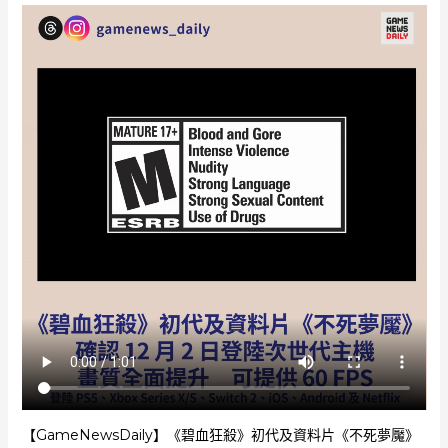
【GameNewsDaily】《碧血狂殺》初代及資料片《不死夢魘》