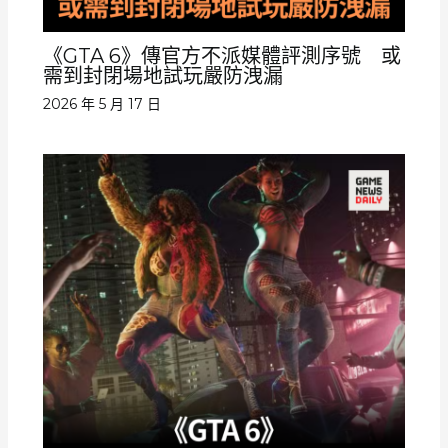
《GTA 6》傳官方不派媒體評測序號 或
需到封閉場地試玩嚴防洩漏
2026 年 5 月 17 日