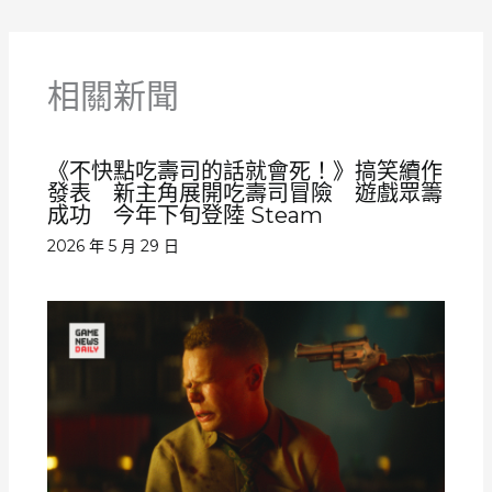
相關新聞
《不快點吃壽司的話就會死！》搞笑續作
發表 新主角展開吃壽司冒險 遊戲眾籌
成功 今年下旬登陸 Steam
2026 年 5 月 29 日