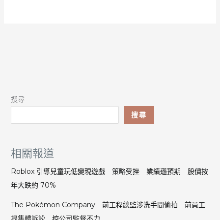
搜尋
搜尋
相關報道
Roblox 引導兒童玩低變現遊戲 策略受挫 業績遜預期 股價按
年大跌約 70%
The Pokémon Company 前工程總監涉洗手間偷拍 前員工
提集體訴訟 控公司監督不力