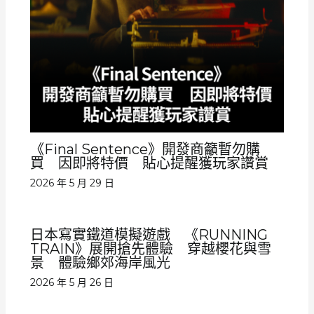
《Final Sentence》開發商籲暫勿購
買 因即將特價 貼心提醒獲玩家讚賞
2026 年 5 月 29 日
日本寫實鐵道模擬遊戲 《RUNNING
TRAIN》展開搶先體驗 穿越櫻花與雪
景 體驗鄉郊海岸風光
2026 年 5 月 26 日