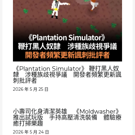
《Plantation Simulator》 鞭打黑人奴
隸 涉種族歧視爭議 開發者頻繁更新諷
刺批評者
2026 年 5 月 25 日
小壽司化身清潔英雄 《Moldwasher》
推出試玩版 手持高壓清洗裝備 體驗療
癒打掃樂趣
2026 年 5 月 24 日