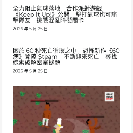
全力阻止氣球落地 合作派對遊戲
《Keep It Up!》公開 擊打氣球也可痛
擊隊友 挑戰混亂障礙關卡
2026 年 5 月 25 日
困於 60 秒死亡循環之中 恐怖新作《60
病》登陸 Steam 不斷迎來死亡 尋找
線索破解密室謎題
2026 年 5 月 25 日