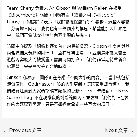
Team Cherry 負責人 Ari Gibson 與 William Pellen 在接受
《Bloomberg》訪問，回應有關「眾獅之村（Village of
Lions）」的提問時表示「我們會確保履行所有義務，這些內容會
十分有趣。同時，我們也有一些額外的構思，希望能加入世界之
中，我們正嘗試安排這些內容出現的時機。」
訪問中亦提及「鋼鐵刺客夏普」的最新情況。Gibson 指夏普與其
兩名追捕大黃蜂的同伴「一直在等待出場」，並稱這組敵人曾因
遊戲內容龐大而被擱置，需要時間打磨，「我們非常期待重新介
紹夏普，只是需要等到合適時機。」
Gibson 亦表示，團隊正在考慮「不同大小的內容」，當中或包括
類似原作「Godmaster」般的大型更新，讓玩家重戰首領，「我
們確實注意到大家希望能有類似的更新。」他同時確認，「New
Game Plus」不在現階段的討論範圍內，並強調「我們對正在製
作的內容感到興奮，只是不想過度承諾一些巨大的項目。」
←
Previous 文章
Next 文章
→