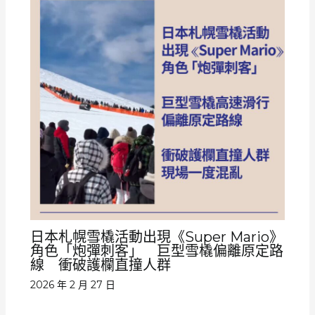
日本札幌雪橇活動出現《Super Mario》
角色「炮彈刺客」 巨型雪橇偏離原定路
線 衝破護欄直撞人群
2026 年 2 月 27 日