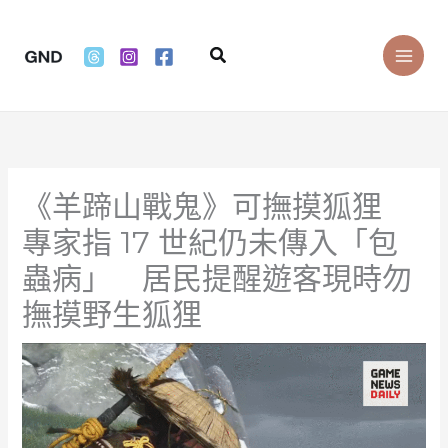
Skip
to
Search
content
《羊蹄山戰鬼》可撫摸狐狸
專家指 17 世紀仍未傳入「包
蟲病」 居民提醒遊客現時勿
撫摸野生狐狸