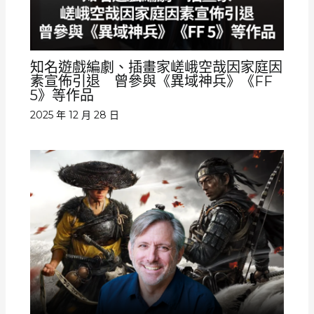
知名遊戲編劇、插畫家嵯峨空哉因家庭因
素宣佈引退 曾參與《異域神兵》《FF
5》等作品
2025 年 12 月 28 日