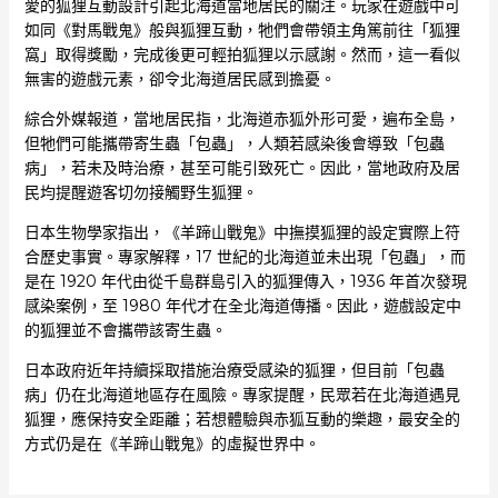
愛的狐狸互動設計引起北海道當地居民的關注。玩家在遊戲中可
如同《對馬戰鬼》般與狐狸互動，牠們會帶領主角篤前往「狐狸
窩」取得獎勵，完成後更可輕拍狐狸以示感謝。然而，這一看似
無害的遊戲元素，卻令北海道居民感到擔憂。
綜合外媒報道，當地居民指，北海道赤狐外形可愛，遍布全島，
但牠們可能攜帶寄生蟲「包蟲」，人類若感染後會導致「包蟲
病」，若未及時治療，甚至可能引致死亡。因此，當地政府及居
民均提醒遊客切勿接觸野生狐狸。
日本生物學家指出，《羊蹄山戰鬼》中撫摸狐狸的設定實際上符
合歷史事實。專家解釋，17 世紀的北海道並未出現「包蟲」，而
是在 1920 年代由從千島群島引入的狐狸傳入，1936 年首次發現
感染案例，至 1980 年代才在全北海道傳播。因此，遊戲設定中
的狐狸並不會攜帶該寄生蟲。
日本政府近年持續採取措施治療受感染的狐狸，但目前「包蟲
病」仍在北海道地區存在風險。專家提醒，民眾若在北海道遇見
狐狸，應保持安全距離；若想體驗與赤狐互動的樂趣，最安全的
方式仍是在《羊蹄山戰鬼》的虛擬世界中。