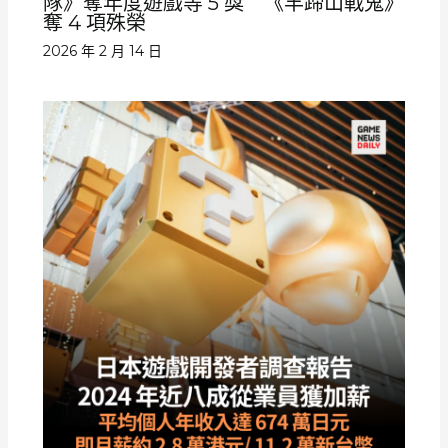
隊》奪年度遊戲等 5 獎 《羊蹄山戰鬼》
奪 4 項殊榮
2026 年 2 月 14 日