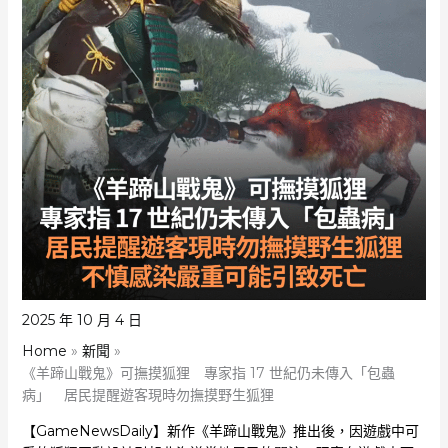
2025 年 10 月 4 日
Home
新聞
《羊蹄山戰鬼》可撫摸狐狸 專家指 17 世紀仍未傳入「包蟲
病」 居民提醒遊客現時勿撫摸野生狐狸
【GameNewsDaily】新作《羊蹄山戰鬼》推出後，因遊戲中可