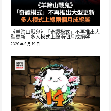
《羊蹄山戰鬼》「奇譚模式」不再推出大
型更新 多人模式上線兩個月成絕響
2026 年 5 月 19 日