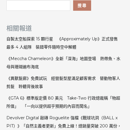
搜尋
相關報道
自製太空船探索 15 顆行星 《Approximately Up》正式發售
最多 4 人組隊 裝錯零件隨時空中解體
《Meccha Chameleon》全新「深海」地圖登場 熱帶魚、水
母與珊瑚遍布海底
《異獸髮廊》免費試玩 經營髮型屋滿足顧客需求 替動物客人
剪髮 聆聽背後故事
《GTA 6》標準版定價 80 美元 Take-Two 行政總裁稱「物超
所值」 「一向以提供超乎預期的內容而聞名」
Devolver Digital 敲磚 Roguelite 強檔《戰球坑洞（BALL x
PIT）》「自然主義者更新」免費上線！總銷量突破 200 萬份，