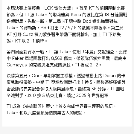
本屆決賽上演經典「LCK 電信大戰」。首局 KT 於前期壓制比賽
節奏，但 T1 憑 Faker 的塔莉雅與 Keria 的波比在第 18 分鐘團戰
逆轉戰局，先取一勝。第二局 KT 讓中路 Bdd 選出梅爾對抗
Faker 的賽勒斯，Bdd 打出 12 / 5 / 6 的數據率隊扳平。第三局
KT 打野 Cuzz 操刀蒙多醫生帶動下關鍵輸出，加上 T1 下路失
誤，KT 以 2 : 1 聽牌。
第四局面對背水一戰，T1 讓 Faker 使用「冰鳥」艾妮維亞。比賽
中 Faker 單場團戰打出 8,568 傷害，帶領隊伍掌控團戰，最終由
Gumayusi 的克黎思妲完成四連殺，T1 扳成 2 : 2。
決勝第五局，Oner 早期掌握主導權，透過帶動上路 Doran 的卡
蜜兒取得優勢。中期 T1 亞塔坎團戰打出 1 換 5，隨後憑好運姐與
雷歐娜的完美配合奪取大龍與風龍魂。最終第 36 分鐘，T1 團戰
全滅對手，以 0 換 5 結束比賽，鎖定 2025 年世界冠軍。
T1 成為《英雄聯盟》歷史上首支完成世界賽三連冠的隊伍，
Faker 也以六度登頂締造前無古人的成就。