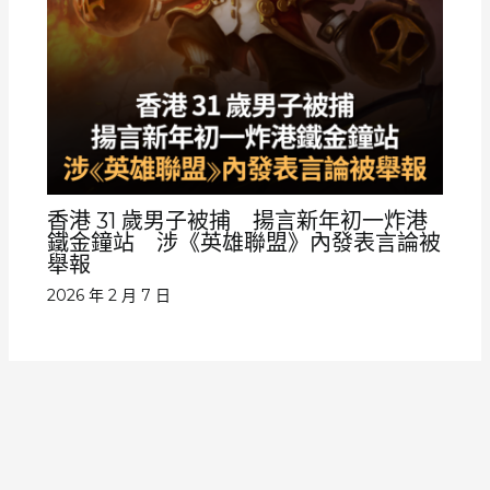
香港 31 歲男子被捕 揚言新年初一炸港
鐵金鐘站 涉《英雄聯盟》內發表言論被
舉報
2026 年 2 月 7 日