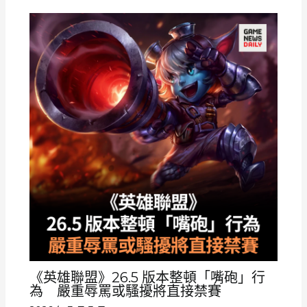
《英雄聯盟》26.5 版本整頓「嘴砲」行
為 嚴重辱罵或騷擾將直接禁賽