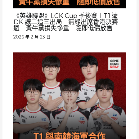
《英雄聯盟》LCK Cup 季後賽︱T1 遭
DK 讓二追三出局 無緣出席香港決賽
週 黃牛黨損失慘重 隨即低價放售
2026 年 2 月 23 日