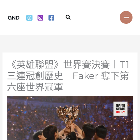
Skip
to
Search
content
《英雄聯盟》世界賽決賽︱T1
三連冠創歷史 Faker 奪下第
六座世界冠軍