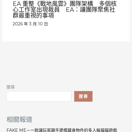
EA 重整《戰地風雲》團隊架構 多個核
心工作室出現裁員 EA：讓團隊聚焦社
群最重視的事項
2026 年 3 月 10 日
搜尋
搜尋
相關報道
FAKE ME－一款讓玩家親手建模藏身物件的多人躲貓貓遊戲