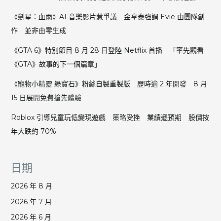
《劍星：血雨》AI 音樂影片惹爭議 金亨泰強調 Evie 由團隊創
作 並非由零生成
《GTA 6》特別節目 8 月 28 日登陸 Netflix 首播 「率先觀看
《GTA》故事的下一個篇章」
《寵物小精靈 綠寶石》粉絲自製重製版 歷時逾 2 年開發 8 月
15 日展開免費搶先體驗
Roblox 引導兒童玩低變現遊戲 策略受挫 業績遜預期 股價按
年大跌約 70%
日期
2026 年 8 月
2026 年 7 月
2026 年 6 月