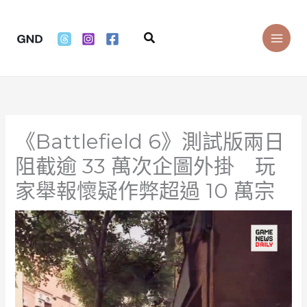
Skip
to
Search
content
《Battlefield 6》測試版兩日
阻截逾 33 萬次企圖外掛 玩
家舉報懷疑作弊超過 10 萬宗