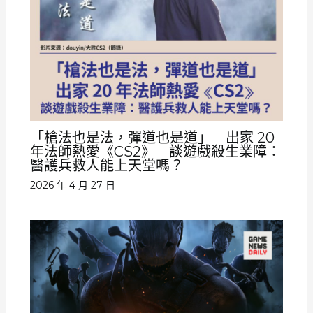
「槍法也是法，彈道也是道」 出家 20
年法師熱愛《CS2》 談遊戲殺生業障：
醫護兵救人能上天堂嗎？
2026 年 4 月 27 日