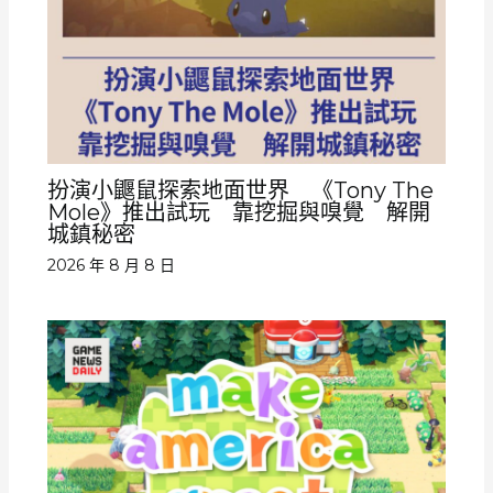
扮演小鼴鼠探索地面世界 《Tony The
Mole》推出試玩 靠挖掘與嗅覺 解開
城鎮秘密
2026 年 8 月 8 日