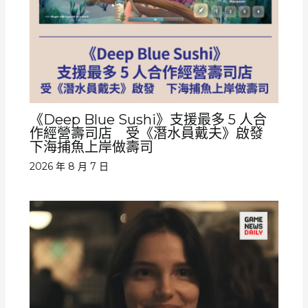
《Deep Blue Sushi》支援最多 5 人合
作經營壽司店 受《潛水員戴夫》啟發
下海捕魚上岸做壽司
2026 年 8 月 7 日