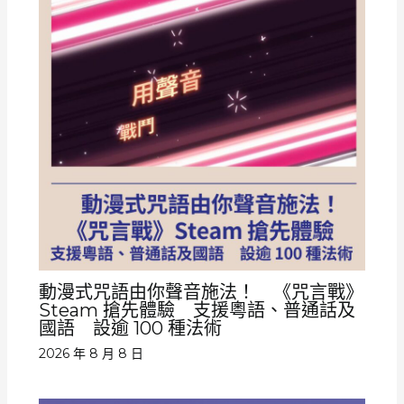
動漫式咒語由你聲音施法！ 《咒言戰》
Steam 搶先體驗 支援粵語、普通話及
國語 設逾 100 種法術
2026 年 8 月 8 日