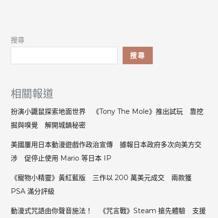
搜尋
搜尋
相關報道
扮演小鼴鼠探索地面世界 《Tony The Mole》推出試玩 靠挖
掘與嗅覺 解開城鎮秘密
美國屢用日本動漫遊戲作政治宣傳 據報日本政府多次向美方交
涉 促停止使用 Mario 等日本 IP
《寵物小精靈》黃紅藍版 三作以 200 萬美元成交 兩款獲
PSA 滿分評級
動漫式咒語由你聲音施法！ 《咒言戰》Steam 搶先體驗 支援