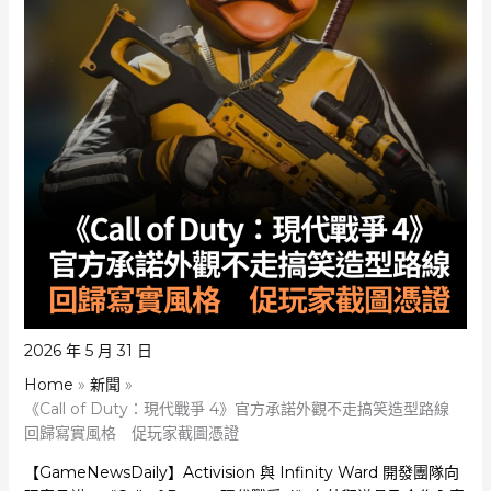
2026 年 5 月 31 日
Home
新聞
《Call of Duty：現代戰爭 4》官方承諾外觀不走搞笑造型路線
回歸寫實風格 促玩家截圖憑證
【GameNewsDaily】Activision 與 Infinity Ward 開發團隊向