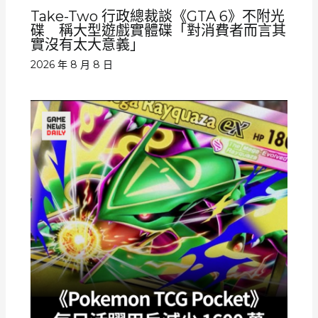
Take-Two 行政總裁談《GTA 6》不附光
碟 稱大型遊戲實體碟「對消費者而言其
實沒有太大意義」
2026 年 8 月 8 日