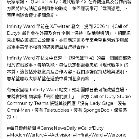
玩家承諾，《Call of Duty：現代戰爭 4》在外觀道具及合作內容
方面將維持貼近系列風格的取向，並回應玩家可「截圖憑證」，
表明團隊會遵守相關承諾。
Infinity Ward 早前在 X/Twitter 發文，提到 2026 年《Call of
Duty》新作會在外觀及合作企劃上保持「貼地與透明」。相關訊
息出現於遊戲正式公開後，亦回應玩家多年來希望系列減少與嚴
肅軍事美學不相符的搞笑造型及跨界合作。
Infinity Ward 在帖文中寫道「《現代戰爭 4》的每一個層面都紮
根於遊戲敘事。每項功能、每個決定都需要忠於《現代戰爭》的
本質，這包括外觀道具及合作內容。我們承諾保持貼地與透明，
亦希望聽取大家希望在遊戲中看到甚麼內容。」
有玩家回覆 Infinity Ward 帖文，預期團隊日後可能改變立場，
並稱會把相關承諾「丟回他們臉上」。官方 Call of Duty Studio
Community Teams 帳號其後回應「沒有 Lady Gaga。沒有
Omni-Man。沒有 Teletubbies。沒有 SpongeBob。保留憑
證。」
#每日遊戲新聞 #GameNewsDaily #CallofDuty
#ModernWarfare4 #Activision #InfinityWard #Warzone