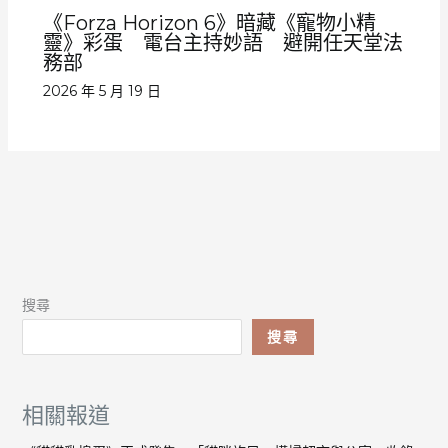
《Forza Horizon 6》暗藏《寵物小精
靈》彩蛋 電台主持妙語 避開任天堂法
務部
2026 年 5 月 19 日
搜尋
搜尋
相關報道