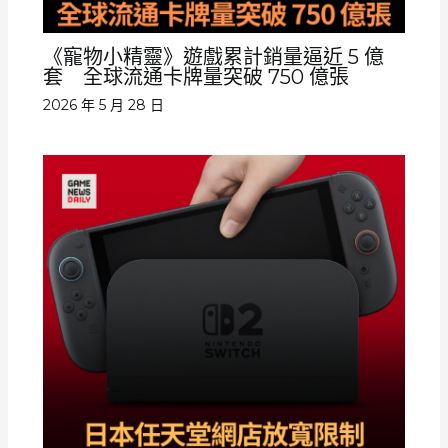
《寵物小精靈》遊戲累計銷量逼近 5 億
套 全球流通卡牌量突破 750 億張
2026 年 5 月 28 日