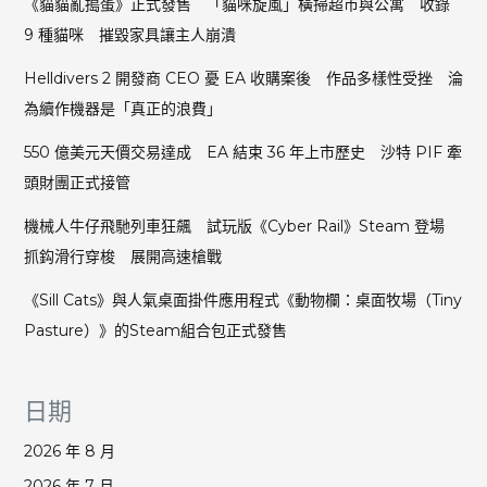
《貓貓亂搗蛋》正式發售 「貓咪旋風」橫掃超市與公寓 收錄
9 種貓咪 摧毀家具讓主人崩潰
Helldivers 2 開發商 CEO 憂 EA 收購案後 作品多樣性受挫 淪
為續作機器是「真正的浪費」
550 億美元天價交易達成 EA 結束 36 年上市歷史 沙特 PIF 牽
頭財團正式接管
機械人牛仔飛馳列車狂飆 試玩版《Cyber Rail》Steam 登場
抓鈎滑行穿梭 展開高速槍戰
《Sill Cats》與人氣桌面掛件應用程式《動物欄：桌面牧場（Tiny
Pasture）》的Steam組合包正式發售
日期
2026 年 8 月
2026 年 7 月