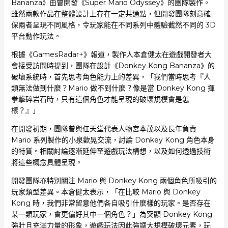
Bananza》由曾開發《Super Mario Odyssey》的團隊製作。
雖然兩款作品在整體設計上存在一定共通點，但開發團隊刻意確
保兩者呈現不同風格，令玩家能在不同系列中體驗截然不同的 3D
平台動作玩法。
根據《GamesRadar+》報道，製作人本倉健太在遊戲開發者大
會接受訪問時提到，團隊在設計《Donkey Kong Bananza》的
破壞系統時，首先思考角色能力上的差異，「我們當時思考『人
類無法做到什麼？Mario 做不到什麼？像是當 Donkey Kong 揮
拳擊碎岩石時，只有這個角色才能呈現的破壞規模會是怎
樣？』」
在開發初期，團隊曾與任天堂代表人物宮本茂以及長年負責
Mario 系列製作的小泉歡晃交流，討論 Donkey Kong 角色本身
的特質。相關討論逐漸延伸至遊戲玩法構想，以及如何透過技術
將這些概念具體呈現。
開發團隊亦特別關注 Mario 與 Donkey Kong 兩個角色所吸引的
玩家類型差異。本倉健太表示，「在比較 Mario 與 Donkey
Kong 時，我們非常留意他們各自吸引什麼樣的玩家。是否存在
某一類玩家，會更偏好其中一個角色？」為突顯 Donkey Kong
強壯且充滿力量的形象，遊戲玩法因此強調大規模破壞元素，玩