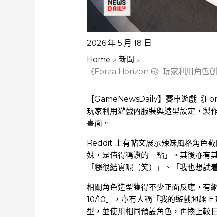
2026 年 5 月 18 日
Home
新聞
《Forza Horizon 6》玩家利
【GameNewsDaily】賽車遊戲《Fo
玩家利用遊戲內服裝與造型設定，製
畫面。
Reddit 上有帖文展示辣妹風格角
妹，是值得稱讚的一點」。其後亦有
「腿很結實呢（笑）」、「我也想試
相關角色造型獲得不少正面反應，有網民
10/10」，亦有人稱「我的遊戲興趣上
型，並使用相同預設角色，再換上較