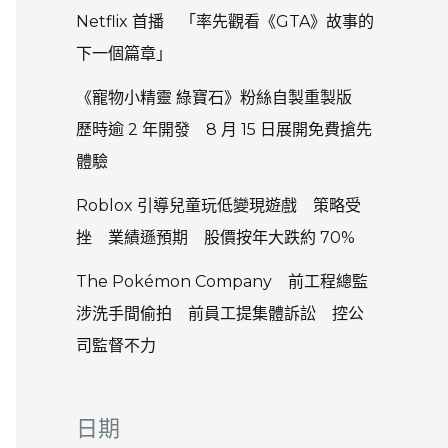
Netflix 首播 「率先觀看《GTA》故事的
下一個篇章」
《寵物小精靈 綠寶石》粉絲自製重製版
歷時逾 2 年開發 8 月 15 日展開免費搶先
體驗
Roblox 引導兒童玩低變現遊戲 策略受
挫 業績遜預期 股價按年大跌約 70%
The Pokémon Company 前工程總監
涉洗手間偷拍 前員工提集體訴訟 控公
司監督不力
日期