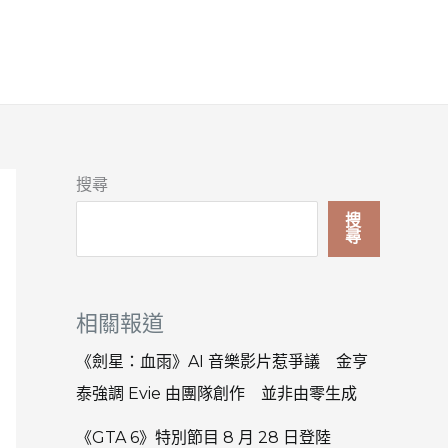
搜尋
搜
尋
相關報道
《劍星：血雨》AI 音樂影片惹爭議 金亨
泰強調 Evie 由團隊創作 並非由零生成
《GTA 6》特別節目 8 月 28 日登陸