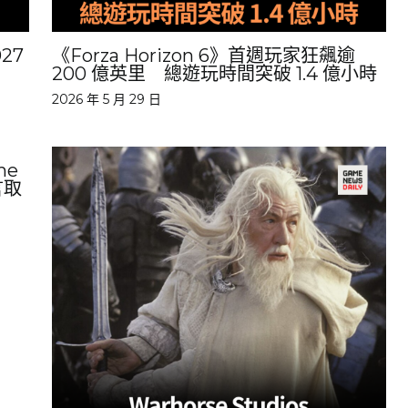
27
《Forza Horizon 6》首週玩家狂飆逾
200 億英里 總遊玩時間突破 1.4 億小時
2026 年 5 月 29 日
me
言取