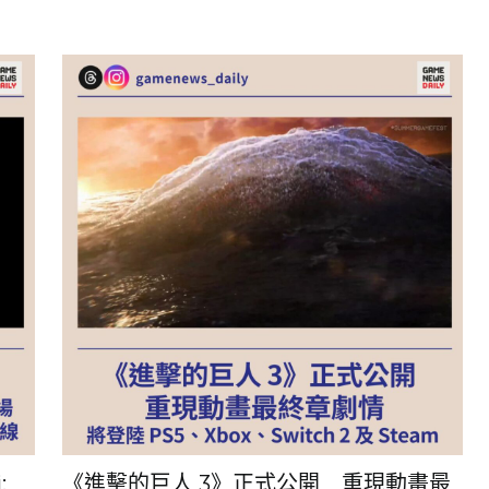
:
《進擊的巨人 3》正式公開 重現動畫最