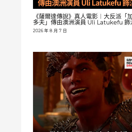
《薩爾達傳說》真人電影︱大反派「
多夫」傳由澳洲演員 Uli Latukefu 飾
2026 年 8 月 7 日