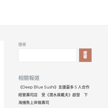
搜尋
搜
尋
相關報道
《Deep Blue Sushi》支援最多 5 人合作
經營壽司店 受《潛水員戴夫》啟發 下
海捕魚上岸做壽司