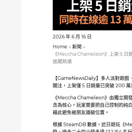
2026 年 6 月 16 日
Home
新聞
《Meccha Chameleon》上架 5
迷藏熱潮
【GameNewsDaily】多人派對遊戲《
關注，上架僅 5 日銷量已突破 200 
《Meccha Chameleon》由獨立開
念為核心。玩家需要把自己控制的純
藉此避免被朋友識破位置。
根據 SteamDB 數據，近日遊玩《Me
時，過去二十四小時多達 132,154 