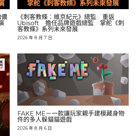
加儂
《刺客教條：維京紀元》總監 重返
演
Ubisoft 擔任品牌遊戲總監 掌舵《刺
客教條》系列未來發展
2026 年 8 月 7 日
FAKE ME－一款讓玩家親手建模藏身物
件的多人躲貓貓遊戲
2026 年 8 月 6 日