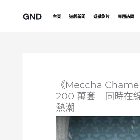
Skip
to
主頁
遊戲新聞
遊戲影片
專題訪問
content
《Meccha Cham
200 萬套 同時在
熱潮