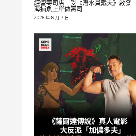
經營壽司店 受《潛水員戴夫》啟發
海捕魚上岸做壽司
2026 年 8 月 7 日