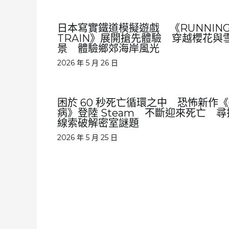
日本寫實鐵道模擬遊戲 《RUNNIN
TRAIN》展開搶先體驗 穿越櫻花與
景 體驗鄉郊海岸風光
2026 年 5 月 26 日
困於 60 秒死亡循環之中 恐怖新作《
病》登陸 Steam 不斷迎來死亡 尋
線索破解密室謎題
2026 年 5 月 25 日