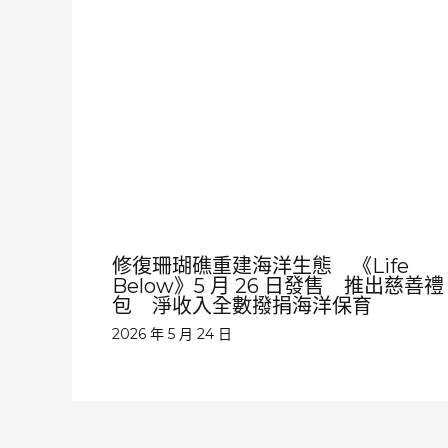
修復珊瑚礁重建海洋生態 《Life
Below》5 月 26 日發售 推出慈善禮
包 淨收入全數撥捐海洋保育
2026 年 5 月 24 日