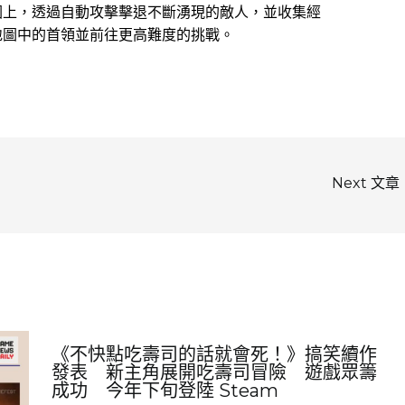
圖上，透過自動攻擊擊退不斷湧現的敵人，並收集經
地圖中的首領並前往更高難度的挑戰。
Next 文章
《不快點吃壽司的話就會死！》搞笑續作
發表 新主角展開吃壽司冒險 遊戲眾籌
成功 今年下旬登陸 Steam