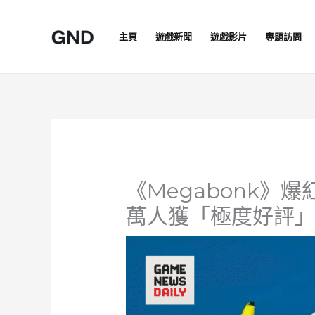
Skip
to
主頁
遊戲新聞
遊戲影片
專題訪問
content
《Megabonk》爆
萬人獲「極度好評