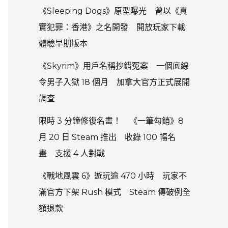
《Sleeping Dogs》原型曝光 曾以《真
實犯罪：香港》之名開發 開放玩家下載
體驗早期版本
《Skyrim》用戶名稱抄錯冤案 一個底線
令男子入獄 18 個月 加拿大官方正式展開
調查
限時 3 分鐘修復名畫！ 《一筆勾銷》8
月 20 日 Steam 推出 收錄 100 幅名
畫 支援 4 人對戰
《戰地風雲 6》遊玩逾 470 小時 玩家不
滿官方下架 Rush 模式 Steam 傳破例全
額退款