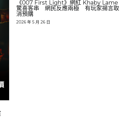
《007 First Light》網紅 Khaby Lame
驚喜客串 網民反應兩極 有玩家揚言取
消預購
2026 年 5 月 26 日
賞