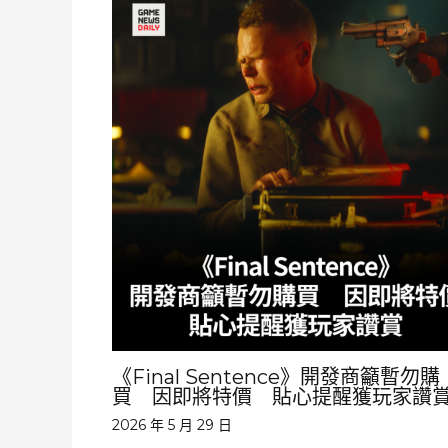
《Final Sentence》開發商籲暫勿購
買 因即將特價 貼心提醒獲玩家讚
2026 年 5 月 29 日