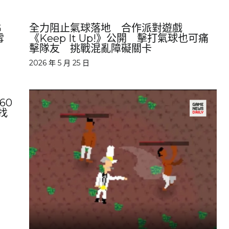
G
全力阻止氣球落地 合作派對遊戲
雪
《Keep It Up!》公開 擊打氣球也可痛
擊隊友 挑戰混亂障礙關卡
2026 年 5 月 25 日
60
找