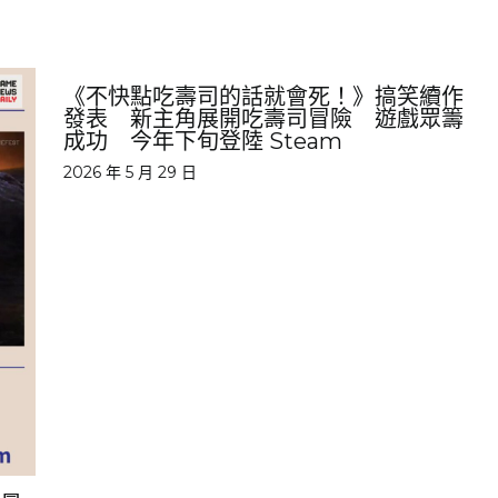
《不快點吃壽司的話就會死！》搞笑續作
發表 新主角展開吃壽司冒險 遊戲眾籌
成功 今年下旬登陸 Steam
2026 年 5 月 29 日