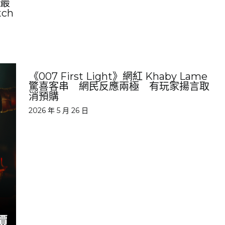
畫最
ch
《007 First Light》網紅 Khaby Lame
驚喜客串 網民反應兩極 有玩家揚言取
消預購
2026 年 5 月 26 日