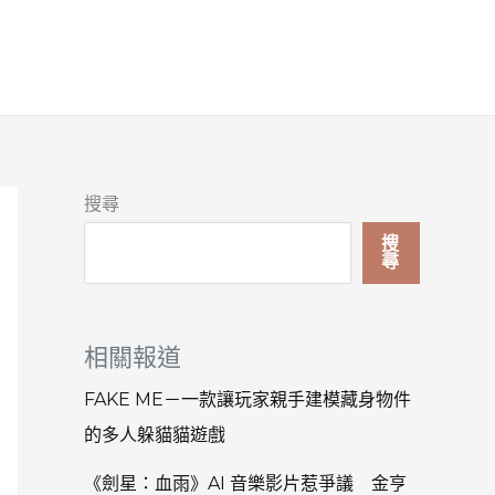
搜尋
搜
尋
相關報道
FAKE ME－一款讓玩家親手建模藏身物件
的多人躲貓貓遊戲
《劍星：血雨》AI 音樂影片惹爭議 金亨