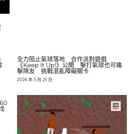
賞
G
全力阻止氣球落地 合作派對遊戲
雪
《Keep It Up!》公開 擊打氣球也可痛
擊隊友 挑戰混亂障礙關卡
2026 年 5 月 25 日
60
找