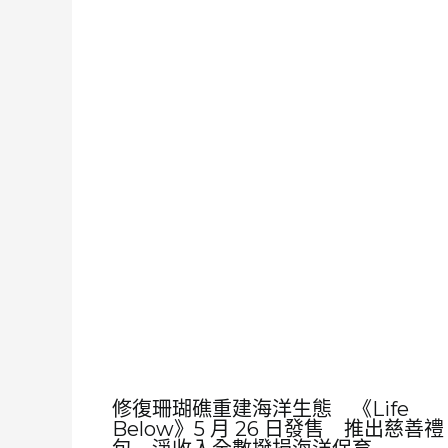
修復珊瑚礁重建海洋生態 《Life
Below》5 月 26 日發售 推出慈善禮