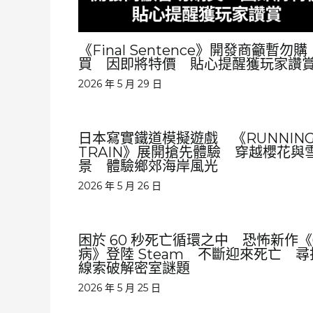
《Final Sentence》開發商籲暫勿購
買 因即將特價 貼心提醒獲玩家讚
2026 年 5 月 29 日
日本寫實鐵道模擬遊戲 《RUNNIN
TRAIN》展開搶先體驗 穿越櫻花與
景 體驗鄉郊海岸風光
2026 年 5 月 26 日
困於 60 秒死亡循環之中 恐怖新作《
病》登陸 Steam 不斷迎來死亡 尋
線索破解密室謎題
2026 年 5 月 25 日