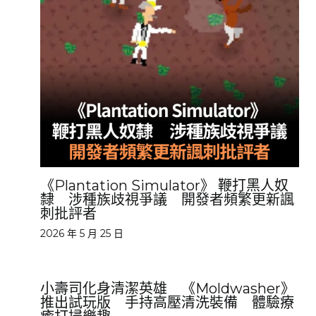
《Plantation Simulator》 鞭打黑人奴
隸 涉種族歧視爭議 開發者頻繁更新諷
刺批評者
2026 年 5 月 25 日
小壽司化身清潔英雄 《Moldwasher》
推出試玩版 手持高壓清洗裝備 體驗療