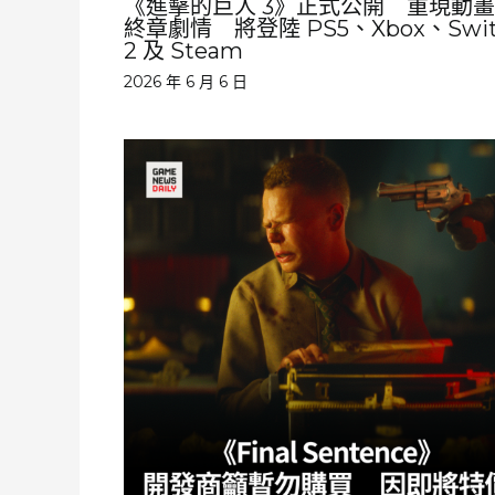
《進擊的巨人 3》正式公開 重現動
終章劇情 將登陸 PS5、Xbox、Swit
2 及 Steam
2026 年 6 月 6 日