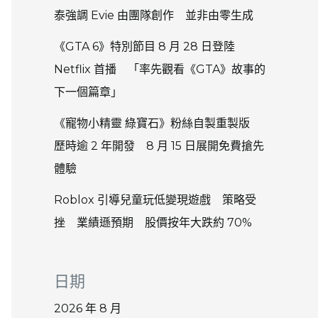
泰強調 Evie 由團隊創作 並非由零生成
《GTA 6》特別節目 8 月 28 日登陸
Netflix 首播 「率先觀看《GTA》故事的
下一個篇章」
《寵物小精靈 綠寶石》粉絲自製重製版
歷時逾 2 年開發 8 月 15 日展開免費搶先
體驗
Roblox 引導兒童玩低變現遊戲 策略受
挫 業績遜預期 股價按年大跌約 70%
日期
2026 年 8 月