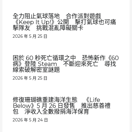
全力阻止氣球落地 合作派對遊戲
《Keep It Up!》公開 擊打氣球也可痛
擊隊友 挑戰混亂障礙關卡
2026 年 5 月 25 日
困於 60 秒死亡循環之中 恐怖新作《60
病》登陸 Steam 不斷迎來死亡 尋找
線索破解密室謎題
2026 年 5 月 25 日
修復珊瑚礁重建海洋生態 《Life
Below》5 月 26 日發售 推出慈善禮
包 淨收入全數撥捐海洋保育
2026 年 5 月 24 日