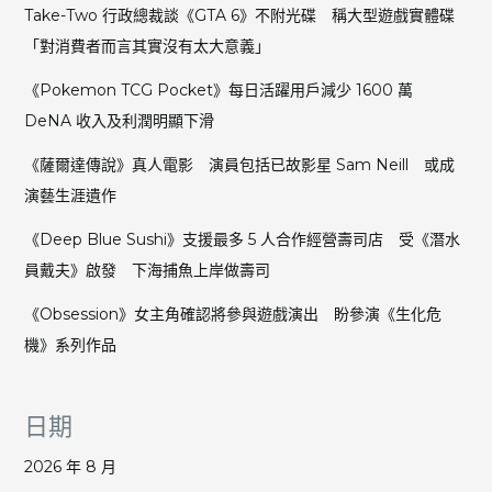
Take-Two 行政總裁談《GTA 6》不附光碟 稱大型遊戲實體碟
「對消費者而言其實沒有太大意義」
《Pokemon TCG Pocket》每日活躍用戶減少 1600 萬
DeNA 收入及利潤明顯下滑
《薩爾達傳說》真人電影 演員包括已故影星 Sam Neill 或成
演藝生涯遺作
《Deep Blue Sushi》支援最多 5 人合作經營壽司店 受《潛水
員戴夫》啟發 下海捕魚上岸做壽司
《Obsession》女主角確認將參與遊戲演出 盼參演《生化危
機》系列作品
日期
2026 年 8 月