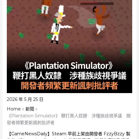
2026 年 5 月 25 日
Home
新聞
《Plantation Simulator》 鞭打黑人奴隸 涉種族歧視爭議 開
發者頻繁更新諷刺批評者
【GameNewsDaily】Steam 早前上架由開發者 FzzyBzzy 製