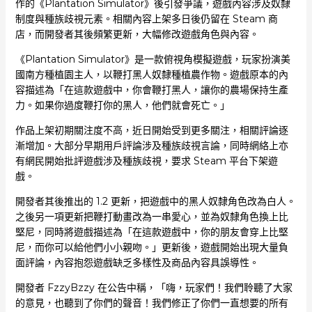
作的《Plantation Simulator》後引發爭議，遊戲內容涉及奴隸
制度與種族歧視元素。相關內容上架多日後仍留在 Steam 商
店，而開發者其後頻繁更新，大幅修改遊戲角色與內容。
《Plantation Simulator》是一款俯視角模擬遊戲，玩家扮演美
國南方種植園主人，以鞭打黑人奴隸種植農作物。遊戲原本的內
容描述為「在這款遊戲中，你會鞭打黑人，讓你的農場保持生產
力。如果你過度鞭打你的黑人，他們就會死亡。」
作品上架初期關注度不高，近日開始受到更多關注，相關評論逐
漸增加。大部分早期用戶評論涉及種族歧視言論，同時網絡上亦
有網民開始批評遊戲涉及種族歧視，要求 Steam 平台下架遊
戲。
開發者其後推出的 1.2 更新，把遊戲中的黑人奴隸角色改為白人。
之後另一項更新把鞭打動畫改為一串愛心，並為奴隸角色換上比
堅尼，同時將遊戲描述為「在這款遊戲中，你的朋友會穿上比堅
尼，而你可以給他們小小親吻。」更新後，遊戲開始出現大量負
面評論，內容抱怨遊戲缺乏多樣性及商品內容具誤導性。
開發者 FzzyBzzy 在公告中稱，「嗨，玩家們！我們聆聽了大家
的意見，也聽到了你們的聲音！我們修正了你們一直想要的所有