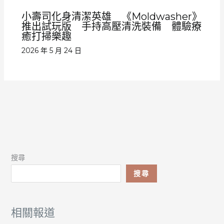
小壽司化身清潔英雄 《Moldwasher》
推出試玩版 手持高壓清洗裝備 體驗療
癒打掃樂趣
2026 年 5 月 24 日
搜尋
搜尋
相關報道