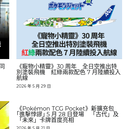
共同
《寵物小精靈》30 周年 全日空推出特
別塗裝飛機 紅綠兩款配色 7 月陸續投入
航線
2026 年 5 月 29 日
《Pokémon TCG Pocket》新擴充包
｢進擊悖謬｣ 5 月 28 日登場 「古代」及
「未來」卡牌首度亮相
2026 年 5 月 21 日