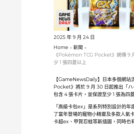
2025 年 9 月 24 日
Home
新聞
《Pokémon TCG Pocket》網傳
少 1 張四菱以上
【GameNewsDaily】日本多個網站流傳
Pocket》將於 9 月 30 日起推
包含 4 張卡片，並保證至少 1 張為
「高級卡包ex」是系列特別設計的年
了當年登場的寵物小精靈及多款人氣
卡超ex、甲賀忍蛙等新插圖，同時也