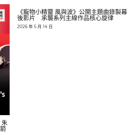
《寵物小精靈 風與波》公開主題曲錄製幕
後影片 承襲系列主線作品核心旋律
2026 年 5 月 14 日
 朱
火箭