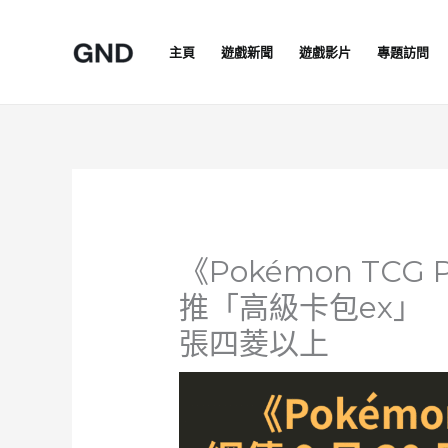
Skip
to
主頁
遊戲新聞
遊戲影片
專題訪問
content
《Pokémon TCG 
推「高級卡包ex」 
張四菱以上