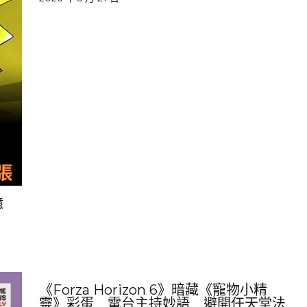
億
《Forza Horizon 6》暗藏《寵物小精
靈》彩蛋 電台主持妙語 避開任天堂法