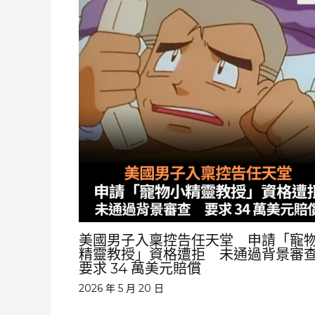
美國男子入稟控告任天堂 申請「寵
精靈教授」資格遭拒 未通過背景
要求 34 萬美元賠償
2026 年 5 月 20 日