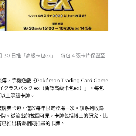
 9 月 30 日推「高級卡包ex」 每包 4 張卡片保證至
，手機遊戲《Pokémon Trading Card Game
出「ハイクラスパック ex（暫譯高級卡包ex）」。每包
四菱以上等級卡牌。
度慶典卡包，僅於每年限定登場一次。該系列收錄
卡牌。從流出的截圖可見，卡牌包括博士的研究、比
有已推出精靈相同插畫的卡牌。