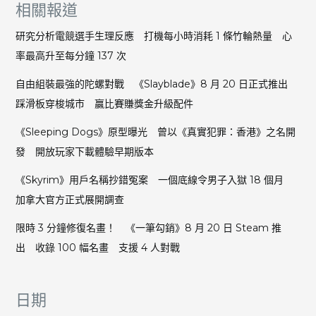
相關報道
研究分析電競選手生理反應 打機每小時消耗 1 條竹輪熱量 心
率最高升至每分鐘 137 次
自由組裝最強的陀螺對戰 《Slayblade》8 月 20 日正式推出
踩滑板穿梭城市 贏比賽賺獎金升級配件
《Sleeping Dogs》原型曝光 曾以《真實犯罪：香港》之名開
發 開放玩家下載體驗早期版本
《Skyrim》用戶名稱抄錯冤案 一個底線令男子入獄 18 個月
加拿大官方正式展開調查
限時 3 分鐘修復名畫！ 《一筆勾銷》8 月 20 日 Steam 推
出 收錄 100 幅名畫 支援 4 人對戰
日期