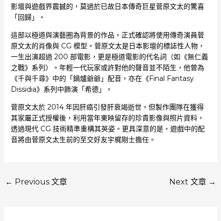
影壇與遊戲界震撼的，莫過於已故日本傳奇巨星菅原文太的驚喜
「回歸」。
這部以極道與演藝圈為背景的作品，正式確認將使用傳奇演員菅
原文太的肖像與 CG 模型。菅原文太是日本影壇的標誌性人物，
一生出演超過 200 部電影，更是極道電影的代名詞（如《無仁義
之戰》系列）。年輕一代玩家或許對他的聲音並不陌生，他曾為
《千與千尋》中的「鍋爐爺爺」配音，亦在《Final Fantasy
Dissidia》系列中飾演「希德」。
菅原文太於 2014 年因肝癌引發肝衰竭逝世，但製作團隊在獲得
其家屬正式授權後，利用當年東映留存的珍貴影像與照片資料，
透過現代 CG 技術精準重構其英姿。更具深意的是，遊戲中的配
音將由菅原文太生前的至交好友宇梶剛士擔任。
←
Previous 文章
Next 文章
→