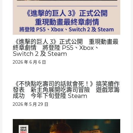
《進擊的巨人 3》正式公開 重現動畫最
終章劇情 將登陸 PS5、Xbox、
Switch 2 及 Steam
2026 年 6 月 6 日
《不快點吃壽司的話就會死！》搞笑續作
發表 新主角展開吃壽司冒險 遊戲眾籌
成功 今年下旬登陸 Steam
2026 年 5 月 29 日