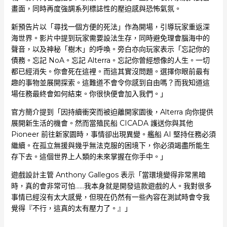
畫面，同時再度強調系列標誌性的壓迫感與恐怖氣氛。
新預告片以「尋找一個方便的死法」作為開場，引導玩家重返深
海世界。影片中提到玩家需要設法生存，同時避免理會腦海中的
聲音，以及神秘「樹木」的呼喚。旁白亦向玩家表示「忘記你的
債務。忘記 NoA。忘記 Alterra。忘記你曾經想像的人生。一切
都已經消失。你會死在這裡。而這其實沒問題。選擇你眼前最有
趣的事物並展開探索。這難道不會令你感到自由嗎？而我知道這
場任務最終會如何結束。你很快便會加入我們。」
官方簡介提到「因持續衝突而被迫離開家園後，Alterra 向你提供
展開新生活的機會。然而當殖民船 CICADA 護送你與其他
Pioneer 前往新家園時，事情卻出現異變。艦船 AI 堅持任務必須
繼續。在孤立無援與幾乎無法克服的困境下，你必須竭盡所能生
存下去。這個世界上人類的未來掌握在你手中。」
遊戲設計主管 Anthony Gallegos 表示「當環境變得非常黑暗
時，真的會非常可怕……我本身就是開發這款遊戲的人。我對很多
事情已經沒有太大感覺，但現在仍然有一些內容在測試時會令我
覺得『不行，這真的太有壓力了。』」