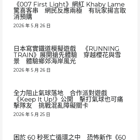
《007 First Light》網紅 Khaby Lame
驚喜客串 網民反應兩極 有玩家揚言取
消預購
2026 年 5 月 26 日
日本寫實鐵道模擬遊戲 《RUNNING
TRAIN》展開搶先體驗 穿越櫻花與雪
景 體驗鄉郊海岸風光
2026 年 5 月 26 日
全力阻止氣球落地 合作派對遊戲
《Keep It Up!》公開 擊打氣球也可痛
擊隊友 挑戰混亂障礙關卡
2026 年 5 月 25 日
困於 60 秒死亡循環之中 恐怖新作《60