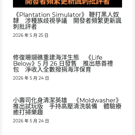
《Plantation Simulator》 鞭打黑人奴
隸 涉種族歧視爭議 開發者頻繁更新諷
刺批評者
2026 年 5 月 25 日
修復珊瑚礁重建海洋生態 《Life
Below》5 月 26 日發售 推出慈善禮
包 淨收入全數撥捐海洋保育
2026 年 5 月 24 日
小壽司化身清潔英雄 《Moldwasher》
推出試玩版 手持高壓清洗裝備 體驗療
癒打掃樂趣
2026 年 5 月 24 日