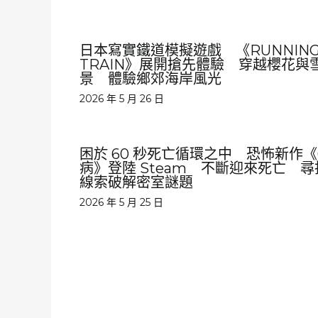
日本寫實鐵道模擬遊戲 《RUNNIN
TRAIN》展開搶先體驗 穿越櫻花與
景 體驗鄉郊海岸風光
2026 年 5 月 26 日
困於 60 秒死亡循環之中 恐怖新作《
病》登陸 Steam 不斷迎來死亡 尋
線索破解密室謎題
2026 年 5 月 25 日