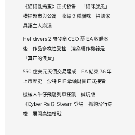
《貓貓亂搗蛋》正式發售 「貓咪旋風」
橫掃超市與公寓 收錄 9 種貓咪 摧毀家
具讓主人崩潰
Helldivers 2 開發商 CEO 憂 EA 收購案
後 作品多樣性受挫 淪為續作機器是
「真正的浪費」
550 億美元天價交易達成 EA 結束 36 年
上市歷史 沙特 PIF 牽頭財團正式接管
機械人牛仔飛馳列車狂飆 試玩版
《Cyber Rail》Steam 登場 抓鈎滑行穿
梭 展開高速槍戰