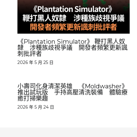
《Plantation Simulator》 鞭打黑人奴
隸 涉種族歧視爭議 開發者頻繁更新諷
刺批評者
2026 年 5 月 25 日
小壽司化身清潔英雄 《Moldwasher》
推出試玩版 手持高壓清洗裝備 體驗療
癒打掃樂趣
2026 年 5 月 24 日