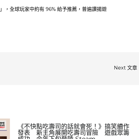
評」，全球玩家中約有 96% 給予推薦，普遍讚揚遊
Next 文章
《不快點吃壽司的話就會死！》搞笑續作
發表 新主角展開吃壽司冒險 遊戲眾籌
成功 今年下旬登陸 Steam