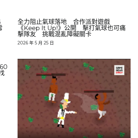
G
全力阻止氣球落地 合作派對遊戲
雪
《Keep It Up!》公開 擊打氣球也可痛
擊隊友 挑戰混亂障礙關卡
2026 年 5 月 25 日
60
找