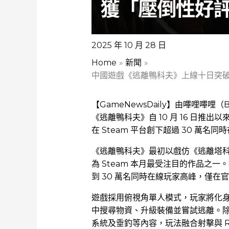
2025 年 10 月 28 日
Home
新聞
中國遊戲《逃離鴨科夫》上線十日突破
【GameNewsDaily】由嗶哩嗶哩（
《逃離鴨科夫》自 10 月 16 日推出
在 Steam 平台創下超過 30 萬名
《逃離鴨科夫》最初以戲仿《逃離塔
為 Steam 本月最受注目的作品之一
到 30 萬名同時在線玩家高峰，僅
遊戲採用俯視角單人模式，玩家將化
中搜尋物資、升級裝備並嘗試逃離。
系統及垂釣等內容，玩法融合射擊與 Rog