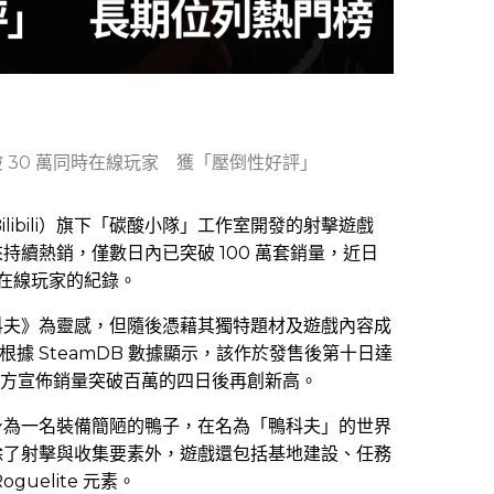
 30 萬同時在線玩家 獲「壓倒性好評」
Bilibili）旗下「碳酸小隊」工作室開發的射擊遊戲
以來持續熱銷，僅數日內已突破 100 萬套銷量，近日
同時在線玩家的紀錄。
科夫》為靈感，但隨後憑藉其獨特題材及遊戲內容成
。根據 SteamDB 數據顯示，該作於發售後第十日達
在官方宣佈銷量突破百萬的四日後再創新高。
身為一名裝備簡陋的鴨子，在名為「鴨科夫」的世界
除了射擊與收集要素外，遊戲還包括基地建設、任務
uelite 元素。