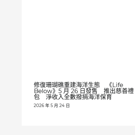
修復珊瑚礁重建海洋生態 《Life
Below》5 月 26 日發售 推出慈善禮
包 淨收入全數撥捐海洋保育
2026 年 5 月 24 日