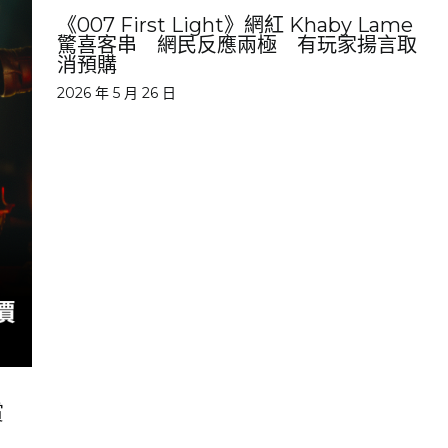
《007 First Light》網紅 Khaby Lame
驚喜客串 網民反應兩極 有玩家揚言取
消預購
2026 年 5 月 26 日
賞