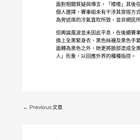
面對相關質疑與傳言，「喳喳」其後
個人選擇，賽事組未有干涉其穿搭方
為旁述席的冷氣直吹所致，並非網民
但輿論風波並未因此平息，在後續賽
換上全黑緊身衣、黑色絲襪及黑色手
面轉為黑色之外，她更將臉部塗成全
人」形象，以回應外界的種種指控。
←
Previous 文章