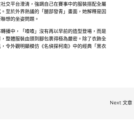
在社交平台澄清，強調自己在賽事中的服裝搭配全屬
式。至於外界熱議的「腿部發青」畫面，她解釋是因
所聯想的坐姿問題。
事轉播中，「喳喳」沒有再以早前的造型登場，而是
套，整體服裝由頭到腳包裹得極為嚴密。除了衣飾全
黑，令外觀明顯模仿《名偵探柯南》中的經典「黑衣
Next 文章