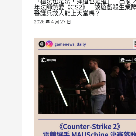
「槍法也是法，彈道也是道」 出家 2
年法師熱愛《CS2》 談遊戲殺生業
醫護兵救人能上天堂嗎？
2026 年 4 月 27 日