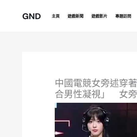
Skip
to
主頁
遊戲新聞
遊戲影片
專題訪問
content
中國電競女旁述穿
合男性凝視」 女