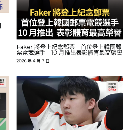
對
Faker 將登上紀念郵票 首位登上韓國郵
票電競選手 10 月推出表彰體育最高榮譽
2026 年 4 月 7 日