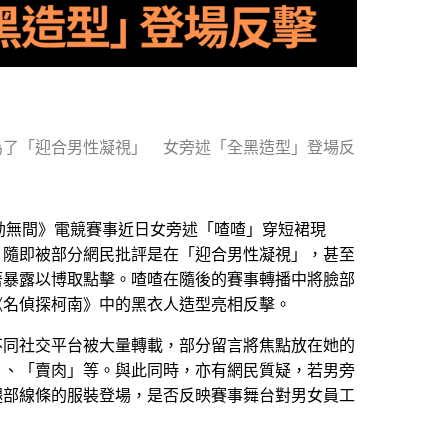
為了「迎合男性凝視」 女旁述「全黑造型」登場反
《永劫無間》電競賽事近日女旁述「喳喳」穿短裙現
，隨即被部分網民批評是在「迎合男性凝視」，甚至
著暴露以博取點擊。喳喳在隨後的賽事轉播中將臉部
《名偵探柯南》中的黑衣人造型亮相反擊。
不同社交平台被大量轉載，部分留言將焦點放在她的
」、「賣肉」等。與此同時，亦有網民質疑，若男旁
腿部線條的服裝登場，是否反映賽事舞台對男女員工