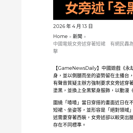
2026 年 4 月 13 日
Home
新聞
中國電競女旁述穿著短裙 有網民轟
擊
【GameNewsDaily】中國遊戲
身，並以側腿而坐的姿勢留在主播台
有聲音質疑主辦方強制要求女旁述穿
塗黑，並換上全黑緊身服飾，以動漫
圍繞「喳喳」當日穿搭的畫面近日在
短裙、坐姿等，並形容是「絕對領域
述需要穿著西裝，女旁述卻以較突出
存在不同標準。