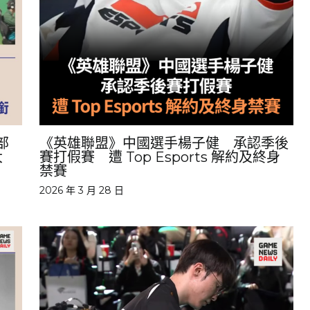
部
《英雄聯盟》中國選手楊子健 承認季後
過大
賽打假賽 遭 Top Esports 解約及終身
禁賽
2026 年 3 月 28 日