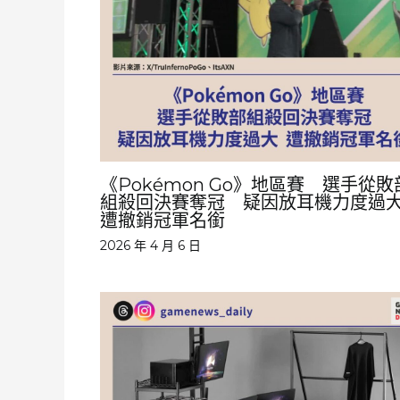
《Pokémon Go》地區賽 選手從敗
組殺回決賽奪冠 疑因放耳機力度
遭撤銷冠軍名銜
2026 年 4 月 6 日