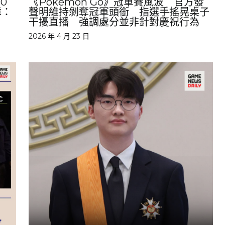
0
《Pokémon Go》冠軍賽風波 官方發
障：
聲明維持剝奪冠軍頭銜 指選手搖晃桌子
干擾直播 強調處分並非針對慶祝行為
2026 年 4 月 23 日