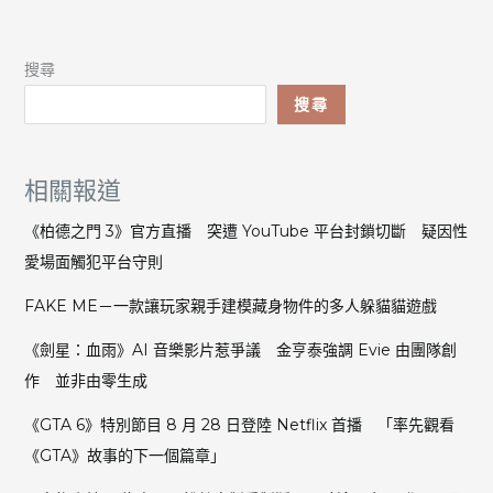
搜尋
搜尋
相關報道
《柏德之門 3》官方直播 突遭 YouTube 平台封鎖切斷 疑因性
愛場面觸犯平台守則
FAKE ME－一款讓玩家親手建模藏身物件的多人躲貓貓遊戲
《劍星：血雨》AI 音樂影片惹爭議 金亨泰強調 Evie 由團隊創
作 並非由零生成
《GTA 6》特別節目 8 月 28 日登陸 Netflix 首播 「率先觀看
《GTA》故事的下一個篇章」