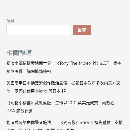
搜尋
搜尋
相關報道
扮演小鼴鼠探索地面世界 《Tony The Mole》推出試玩 靠挖
掘與嗅覺 解開城鎮秘密
美國屢用日本動漫遊戲作政治宣傳 據報日本政府多次向美方交
涉 促停止使用 Mario 等日本 IP
《寵物小精靈》黃紅藍版 三作以 200 萬美元成交 兩款獲
PSA 滿分評級
動漫式咒語由你聲音施法！ 《咒言戰》Steam 搶先體驗 支援