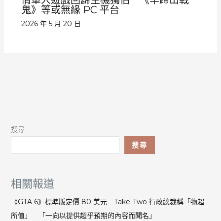
情單人遊戲回歸主機獨佔 《羊蹄山戰
鬼》等或無緣 PC 平台
2026 年 5 月 20 日
搜尋
搜尋
相關報道
《GTA 6》標準版定價 80 美元 Take-Two 行政總裁稱「物超
所值」 「一向以提供超乎預期的內容而聞名」