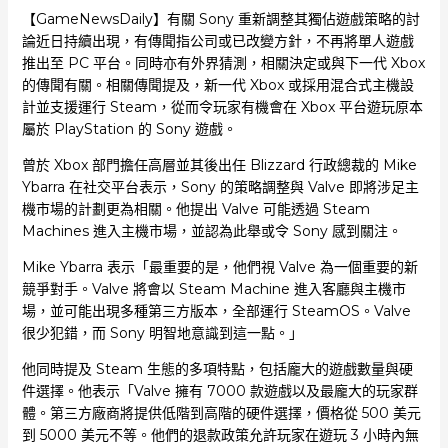
【GameNewsDaily】有關 Sony 重新調整其獨佔遊戲策略的討
論近日持續出現，有傳聞指公司或已改變方針，不再將單人遊戲
推出至 PC 平台。同時亦有外界猜測，相關決定或與下一代 Xbox
的傳聞有關。相關傳聞提及，新一代 Xbox 或採用混合式主機設
計並支援運行 Steam，從而令玩家有機會在 Xbox 平台遊玩原本
屬於 PlayStation 的 Sony 遊戲。
曾於 Xbox 部門擔任高層並其後出任 Blizzard 行政總裁的 Mike
Ybarra 在社交平台表示，Sony 的策略調整與 Valve 即將涉足主
機市場的計劃更為相關。他提出 Valve 可能透過 Steam
Machines 進入主機市場，並認為此舉或令 Sony 感到關注。
Mike Ybarra 表示「最重要的是，他們視 Valve 為一個重要的新
競爭對手。Valve 將會以 Steam Machine 進入客廳與主機市
場，並可能出現多種第三方版本，全部運行 SteamOS。Valve
很少犯錯，而 Sony 明智地意識到這一點。」
他同時提及 Steam 生態的多項特點，包括龐大的遊戲數量與硬
件選擇。他表示「Valve 擁有 7000 款遊戲以及最龐大的玩家群
體。第三方廠商將提供低階到高階的硬件選擇，價格從 500 美元
到 5000 美元不等。他們的退款政策允許玩家在遊玩 3 小時內無