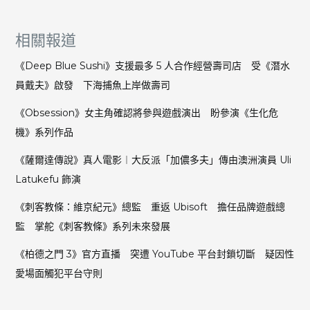
相關報道
《Deep Blue Sushi》支援最多 5 人合作經營壽司店 受《潛水
員戴夫》啟發 下海捕魚上岸做壽司
《Obsession》女主角確認將參與遊戲演出 盼參演《生化危
機》系列作品
《薩爾達傳說》真人電影︱大反派「加儂多夫」傳由澳洲演員 Uli
Latukefu 飾演
《刺客教條：維京紀元》總監 重返 Ubisoft 擔任品牌遊戲總
監 掌舵《刺客教條》系列未來發展
《柏德之門 3》官方直播 突遭 YouTube 平台封鎖切斷 疑因性
愛場面觸犯平台守則