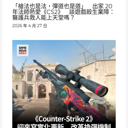
「槍法也是法，彈道也是道」 出家 20
年法師熱愛《CS2》 談遊戲殺生業障：
醫護兵救人能上天堂嗎？
2026 年 4 月 27 日