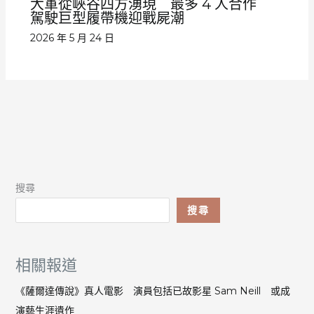
大軍從峽谷四方湧現 最多 4 人合作
駕駛巨型履帶機迎戰屍潮
2026 年 5 月 24 日
搜尋
搜尋
相關報道
《薩爾達傳說》真人電影 演員包括已故影星 Sam Neill 或成
演藝生涯遺作