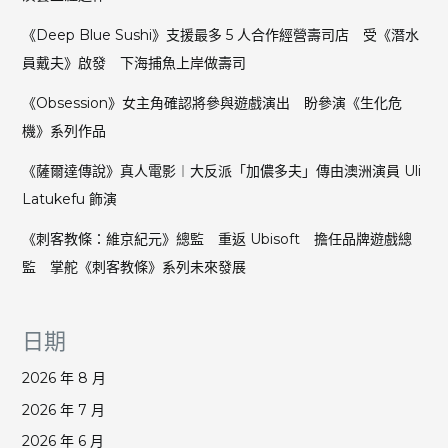
《Deep Blue Sushi》支援最多 5 人合作經營壽司店 受《潛水
員戴夫》啟發 下海捕魚上岸做壽司
《Obsession》女主角確認將參與遊戲演出 盼參演《生化危
機》系列作品
《薩爾達傳說》真人電影︱大反派「加儂多夫」傳由澳洲演員 Uli
Latukefu 飾演
《刺客教條：維京紀元》總監 重返 Ubisoft 擔任品牌遊戲總
監 掌舵《刺客教條》系列未來發展
日期
2026 年 8 月
2026 年 7 月
2026 年 6 月