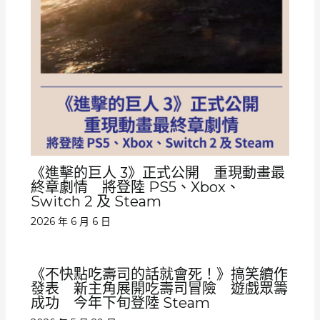
《進擊的巨人 3》正式公開 重現動畫最
終章劇情 將登陸 PS5、Xbox、
Switch 2 及 Steam
2026 年 6 月 6 日
《不快點吃壽司的話就會死！》搞笑續作
發表 新主角展開吃壽司冒險 遊戲眾籌
成功 今年下旬登陸 Steam