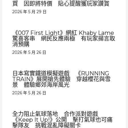
買 因即將特價 貼心提醒獲玩家讚賞
2026 年 5 月 29 日
《007 First Light》網紅 Khaby Lame
驚喜客串 網民反應兩極 有玩家揚言取
消預購
2026 年 5 月 26 日
日本寫實鐵道模擬遊戲 《RUNNING
TRAIN》展開搶先體驗 穿越櫻花與雪
景 體驗鄉郊海岸風光
2026 年 5 月 26 日
全力阻止氣球落地 合作派對遊戲
《Keep It Up!》公開 擊打氣球也可痛
擊隊友 挑戰混亂障礙關卡