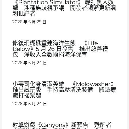
《Plantation Simulator》 鞭打黑人奴
隸 涉種族歧視爭議 開發者頻繁更新諷
刺批評者
2026 年 5 月 25 日
修復珊瑚礁重建海洋生態 《Life
Below》5 月 26 日發售 推出慈善禮
包 淨收入全數撥捐海洋保育
2026 年 5 月 24 日
小壽司化身清潔英雄 《Moldwasher》
推出試玩版 手持高壓清洗裝備 體驗療
癒打掃樂趣
2026 年 5 月 24 日
射擊遊戲《Canyons》新預告 甦醒者