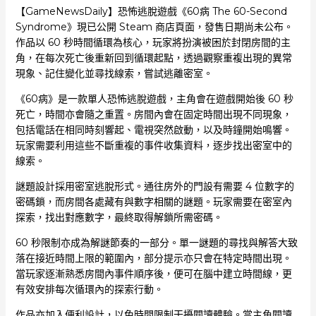
【GameNewsDaily】恐怖逃脫遊戲《60病 The 60-Second
Syndrome》現已公開 Steam 商店頁面，發售日期尚未公布。
作品以 60 秒時間循環為核心，玩家將扮演被困於封閉房間的主
角，在每次死亡後重新回到循環起點，透過觀察重複出現的異常
現象、記住變化並尋找線索，嘗試逃離密室。
《60病》是一款單人恐怖逃脫遊戲，主角會在遊戲開始後 60 秒
死亡，時間亦會隨之重置。房間內會在固定時間出現不同現象，
包括電話在相同時刻響起、電視突然啟動，以及時鐘開始鳴響。
玩家需要利用這些不斷重複的事件收集資料，逐步找出密室中的
線索。
謎題設計採用密室逃脫形式。通往房外的門設有需要 4 位數字的
密碼鎖，而房間各處藏有與數字相關的謎題。玩家需要在密室內
探索，找出對應數字，最終取得解鎖所需密碼。
60 秒限制亦成為解謎節奏的一部分。單一謎題的尋找與解答大致
落在接近時間上限的範圍內，部分提示亦只會在特定時間出現。
當玩家逐漸熟悉房間內事件順序後，便可在腦中建立時間線，更
有效安排每次循環內的探索行動。
作品亦加入便利設計，以免時間限制干擾閱讀體驗。當主角閱讀