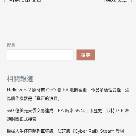
←
Previous 文章
Next 文章
→
搜尋
搜尋
相關報道
Helldivers 2 開發商 CEO 憂 EA 收購案後 作品多樣性受挫 淪
為續作機器是「真正的浪費」
550 億美元天價交易達成 EA 結束 36 年上市歷史 沙特 PIF 牽
頭財團正式接管
機械人牛仔飛馳列車狂飆 試玩版《Cyber Rail》Steam 登場