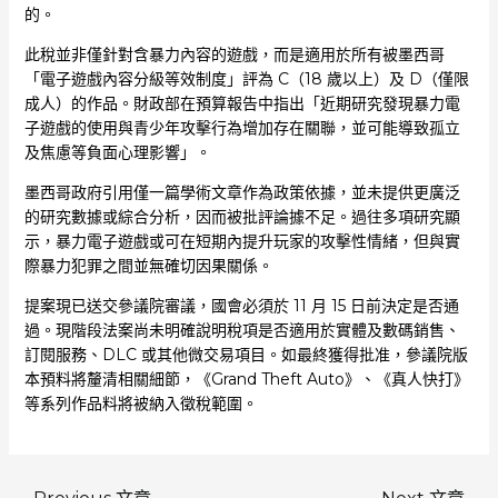
的。
此稅並非僅針對含暴力內容的遊戲，而是適用於所有被墨西哥
「電子遊戲內容分級等效制度」評為 C（18 歲以上）及 D（僅限
成人）的作品。財政部在預算報告中指出「近期研究發現暴力電
子遊戲的使用與青少年攻擊行為增加存在關聯，並可能導致孤立
及焦慮等負面心理影響」。
墨西哥政府引用僅一篇學術文章作為政策依據，並未提供更廣泛
的研究數據或綜合分析，因而被批評論據不足。過往多項研究顯
示，暴力電子遊戲或可在短期內提升玩家的攻擊性情緒，但與實
際暴力犯罪之間並無確切因果關係。
提案現已送交參議院審議，國會必須於 11 月 15 日前決定是否通
過。現階段法案尚未明確說明稅項是否適用於實體及數碼銷售、
訂閱服務、DLC 或其他微交易項目。如最終獲得批准，參議院版
本預料將釐清相關細節，《Grand Theft Auto》、《真人快打》
等系列作品料將被納入徵稅範圍。