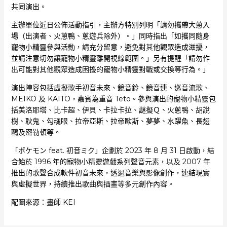
共同演出。
主辦單位近日公佈活動指引，主辦方特別列明「請勿攜帶大蔥入
場（出演者、火蔥鴨、蔥遊兵除外）。」同時指出「如攜同隨身
寵物小精靈參與活動，請充分留意，避免對其他觀眾造成滋擾，
並請注意切勿讓寵物小精靈離開視線範圍。」另有提醒「請勿作
出可能對其他觀眾造成困擾的寵物小精靈對戰或交換等行為。」
演出陣容包括虛擬歌手初音未來、鏡音鈴、鏡音連、巡音流歌、
MEIKO 及 KAITO，嘉賓為重音 Teto。參與演出的寵物小精靈包
括美洛耶塔、比卡超、伊貝、卡拉卡拉、謎擬Ｑ、火蔥鴨、胡說
樹、耿鬼、勾魂眼、拉帝亞斯、拉帝歐斯、夢夢、水躍魚、長翅
鷗及密勒頓等。
「ポケモン feat. 初音ミク」企劃於 2023 年 8 月 31 日啟動，結
合始於 1996 年的寵物小精靈遊戲系列聲音元素，以及 2007 年
推出的歌聲合成軟件初音未來，透過音樂與影像創作，連結現實
與虛擬世界，持續推出歌曲與插畫等多元創作內容。
配圖來源：畫師 KEI