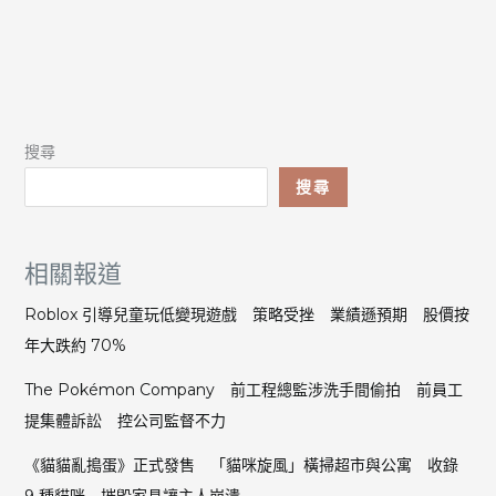
搜尋
搜尋
相關報道
Roblox 引導兒童玩低變現遊戲 策略受挫 業績遜預期 股價按
年大跌約 70%
The Pokémon Company 前工程總監涉洗手間偷拍 前員工
提集體訴訟 控公司監督不力
《貓貓亂搗蛋》正式發售 「貓咪旋風」橫掃超市與公寓 收錄