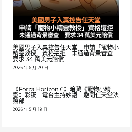
美國男子入稟控告任天堂 申請「寵物小
精靈教授」資格遭拒 未通過背景審查
要求 34 萬美元賠償
2026 年 5 月 20 日
《Forza Horizon 6》暗藏《寵物小精
靈》彩蛋 電台主持妙語 避開任天堂法
務部
2026 年 5 月 19 日