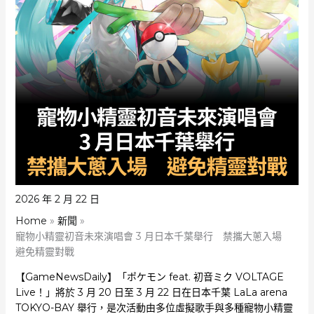
2026 年 2 月 22 日
Home
新聞
寵物小精靈初音未來演唱會 3 月日本千葉舉行 禁攜大蔥入場
避免精靈對戰
【GameNewsDaily】「ポケモン feat. 初音ミク VOLTAGE
Live！」將於 3 月 20 日至 3 月 22 日在日本千葉 LaLa arena
TOKYO-BAY 舉行，是次活動由多位虛擬歌手與多種寵物小精靈