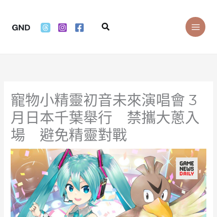
Skip
to
Search
content
寵物小精靈初音未來演唱會 3
月日本千葉舉行 禁攜大蔥入
場 避免精靈對戰