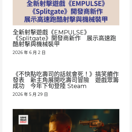
全新射擊遊戲《EMPULSE》
《Splitgate》開發商新作 展示高速跑
酷射擊與機械裝甲
2026 年 6 月 2 日
《不快點吃壽司的話就會死！》搞笑續作
發表 新主角展開吃壽司冒險 遊戲眾籌
成功 今年下旬登陸 Steam
2026 年 5 月 29 日