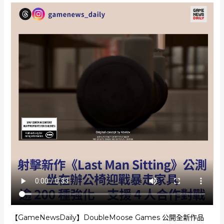
【GameNewsDaily】DoubleMoose Games 公開全新作品