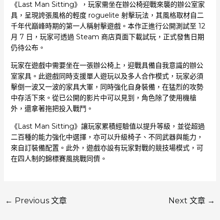
《Last Man Sitting》，玩家需坐在辦公椅迎戰來襲的辦公室家
具，呈現誇張風格的輕度 roguelite 射擊玩法，其風格取材自二
千年代巔峰時期的第一人稱射擊遊戲。本作正進行公開測試至 12
月 7 日，玩家可透過 Steam 商店頁面下載試玩，正式發售日期
仍待公布。
玩家在遊戲中需要坐在一張辦公椅上，迎戰具備自我意識的辦公
室家具。此遊戲同時支援單人遊玩以及多人合作模式，玩家必須
擊倒一波又一波的家具大軍，同時強化自身裝備，在猛烈的攻勢
中存活下來。從已公開的影片中可以見到，角色除了使用機槍
外，還拿著拖把投入戰鬥。
《Last Man Sitting》讓玩家累積經驗值以提升等級，並從超過
二百種的能力強化中選擇，亦可以升級椅子、不同武器與能力，
來自訂裝備配置。此外，遊戲亦設有玩家對戰的競技場模式，可
在四人制的錦標賽風挑戰同儕。
←
Previous 文章
Next 文章
→