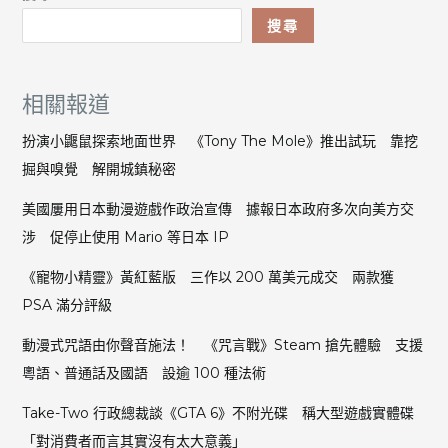
搜尋
相關報道
扮演小鼴鼠探索地面世界 《Tony The Mole》推出試玩 靠挖
掘與嗅覺 解開城鎮秘密
美國屢用日本動漫遊戲作政治宣傳 據報日本政府多次向美方交
涉 促停止使用 Mario 等日本 IP
《寵物小精靈》黃紅藍版 三作以 200 萬美元成交 兩款獲
PSA 滿分評級
動漫式咒語由你聲音施法！ 《咒言戰》Steam 搶先體驗 支援
粵語、普通話及國語 設逾 100 種法術
Take-Two 行政總裁談《GTA 6》不附光碟 稱大型遊戲實體碟
「對消費者而言其實沒有太大意義」