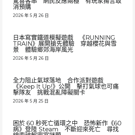
驚喜客串 網民反應兩極 有玩家揚言取
消預購
2026 年 5 月 26 日
日本寫實鐵道模擬遊戲 《RUNNING
TRAIN》展開搶先體驗 穿越櫻花與雪
景 體驗鄉郊海岸風光
2026 年 5 月 26 日
全力阻止氣球落地 合作派對遊戲
《Keep It Up!》公開 擊打氣球也可痛
擊隊友 挑戰混亂障礙關卡
2026 年 5 月 25 日
困於 60 秒死亡循環之中 恐怖新作《60
病》登陸 Steam 不斷迎來死亡 尋找