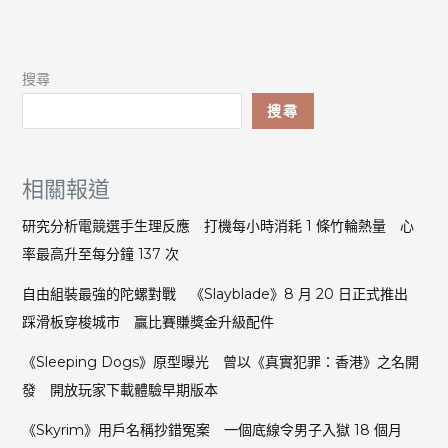
搜尋
搜尋
相關報道
研究分析電競選手生理反應 打機每小時消耗 1 條竹輪熱量 心
率最高升至每分鐘 137 次
自由組裝最強的陀螺對戰 《Slayblade》8 月 20 日正式推出
踩滑板穿梭城市 贏比賽賺獎金升級配件
《Sleeping Dogs》原型曝光 曾以《真實犯罪：香港》之名開
發 開放玩家下載體驗早期版本
《Skyrim》用戶名稱抄錯冤案 一個底線令男子入獄 18 個月