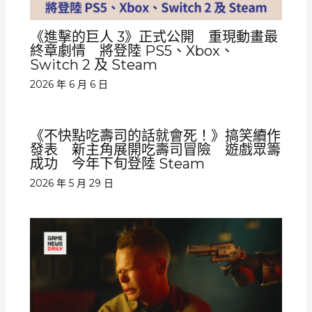
《進擊的巨人 3》正式公開 重現動畫最
終章劇情 將登陸 PS5、Xbox、
Switch 2 及 Steam
2026 年 6 月 6 日
《不快點吃壽司的話就會死！》搞笑續作
發表 新主角展開吃壽司冒險 遊戲眾籌
成功 今年下旬登陸 Steam
2026 年 5 月 29 日