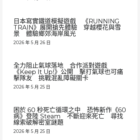
日本寫實鐵道模擬遊戲 《RUNNING
TRAIN》展開搶先體驗 穿越櫻花與雪
景 體驗鄉郊海岸風光
2026 年 5 月 26 日
全力阻止氣球落地 合作派對遊戲
《Keep It Up!》公開 擊打氣球也可痛
擊隊友 挑戰混亂障礙關卡
2026 年 5 月 25 日
困於 60 秒死亡循環之中 恐怖新作《60
病》登陸 Steam 不斷迎來死亡 尋找
線索破解密室謎題
2026 年 5 月 25 日