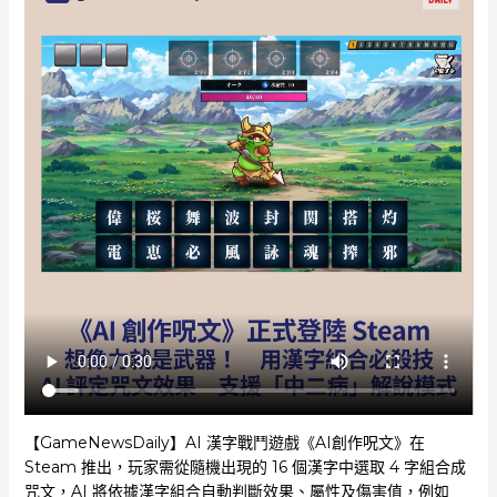
【GameNewsDaily】AI 漢字戰鬥遊戲《AI創作呪文》在
Steam 推出，玩家需從隨機出現的 16 個漢字中選取 4 字組合成
咒文，AI 將依據漢字組合自動判斷效果、屬性及傷害值，例如