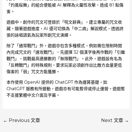
「灼風桜舞」的組合便能被 AI 解釋為火屬性攻擊，造成 81 點傷
害。
遊戲中，創作的咒文可登錄於「呪文辭典」，建立專屬的咒文收
藏。隨著遊戲進度，AI 還可切換為「中二病」解說模式，透過誇
張的詠唱語氣為玩家所創咒文演繹。
除了「通常戰鬥」外，遊戲亦包含多種模式，例如需在限制時間
內完成咒文的「速攻戰鬥」、先選擇 32 個漢字後再作戰的「引繼
戰鬥」、挑戰最高連勝數的「無限戰鬥」。此外，遊戲設有名為
「反轉戰鬥」的特殊規則，要求玩家必須創作出比敵方血量更低
傷害的「弱」咒文方能獲勝。
本作使用 OpenAI 提供的 ChatGPT 作為運算基礎，如
ChatGPT 服務有所變動，遊戲亦有可能暫停或停止運營。遊戲暫
不支援繁體中文介面及字幕。
←
Previous 文章
Next 文章
→