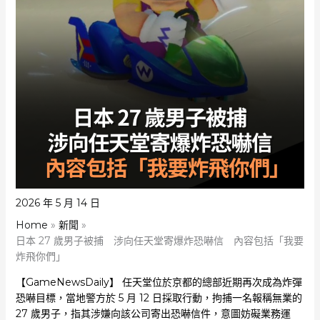
2026 年 5 月 14 日
Home
新聞
日本 27 歲男子被捕 涉向任天堂寄爆炸恐嚇信 內容包括「我要
炸飛你們」
【GameNewsDaily】 任天堂位於京都的總部近期再次成為炸彈
恐嚇目標，當地警方於 5 月 12 日採取行動，拘捕一名報稱無業的
27 歲男子，指其涉嫌向該公司寄出恐嚇信件，意圖妨礙業務運