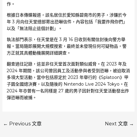
作。
根據日本傳媒報道，該名居住於愛知縣碧南市的男子，涉嫌於今
年 3 月向任天堂總部寄出恐嚇信件，內容包括「我要炸飛你們」
以及「無法阻止這個計劃」。
執法部門表示，任天堂是在 3 月 16 日收到有關信封後向警方舉
報。當局隨即展開大規模搜索，最終並未發現任何可疑物品，警
方正就其具體動機展開詳細調查。
翻查過往記錄，這並非任天堂首次面對類似威脅。在 2023 年及
2024 年期間，該公司曾因員工及活動參與者受到恐嚇，被迫取消
多項大型活動，當中包括原定於 2023 年舉行的《Splatoon》甲
子園全國總決賽，以及隨後的 Nintendo Live 2024 Tokyo。在
2024 年亦曾有一名同樣是 27 歲的男子因針對任天堂活動發出炸
彈恐嚇而被捕。
←
Previous 文章
Next 文章
→