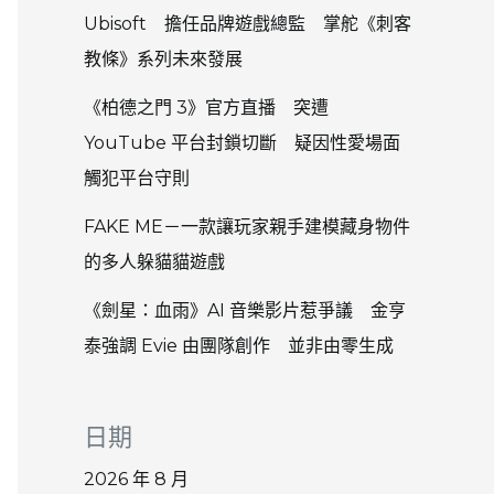
Ubisoft 擔任品牌遊戲總監 掌舵《刺客
教條》系列未來發展
《柏德之門 3》官方直播 突遭
YouTube 平台封鎖切斷 疑因性愛場面
觸犯平台守則
FAKE ME－一款讓玩家親手建模藏身物件
的多人躲貓貓遊戲
《劍星：血雨》AI 音樂影片惹爭議 金亨
泰強調 Evie 由團隊創作 並非由零生成
日期
2026 年 8 月