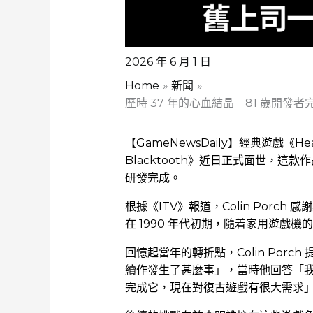
2026 年 6 月 1 日
Home
新聞
歷時 37 年的心血結晶 81 歲開
【GameNewsDaily】經典遊戲《Head
Blacktooth》近日正式面世，這款作品
研發完成。
根據《ITV》報道，Colin Por
在 1990 年代初期，隨着家用遊戲
回憶起當年的轉折點，Colin Porch 
續作發生了甚麼事」，當時他回答「我放棄
完成它，現在對復古遊戲有很大需求