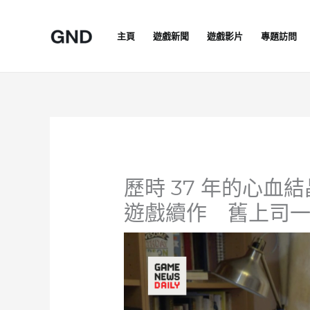
Skip
to
主頁
遊戲新聞
遊戲影片
專題訪問
content
歷時 37 年的心血
遊戲續作 舊上司