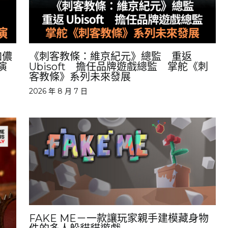
加儂
《刺客教條：維京紀元》總監 重返
演
Ubisoft 擔任品牌遊戲總監 掌舵《刺
客教條》系列未來發展
2026 年 8 月 7 日
FAKE ME－一款讓玩家親手建模藏身物