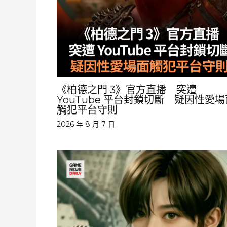
《柏德之門 3》官方直播 突遭
YouTube 平台封鎖切斷 疑因性愛場
觸犯平台守則
2026 年 8 月 7 日