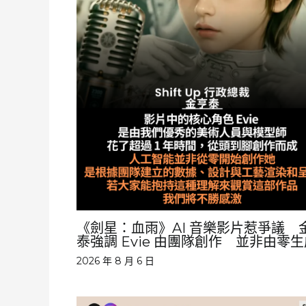
《劍星：血雨》AI 音樂影片惹爭議 
泰強調 Evie 由團隊創作 並非由零
2026 年 8 月 6 日