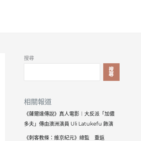
搜尋
搜
尋
相關報道
《薩爾達傳說》真人電影︱大反派「加儂
多夫」傳由澳洲演員 Uli Latukefu 飾演
《刺客教條：維京紀元》總監 重返