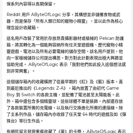
保系列內容得以長期保留。
Reddit 用戶 AByteOfLogic 分享，其構想並非儲備食物或武
器，而是保存「所有人類已知的寵物小精靈」，並以此作為核心
理念設計收藏箱。
這名用戶改裝了常用於存放昂貴攝影器材或槍械的 Pelican 防護
箱，將其轉化為一個能夠容納所有任天堂遊戲機、歷代寵物小精
靈遊戲、電池以及所有必要電線的儲存空間。該名用戶提到，他
向一家槍械儲存公司提出構思，對方對此計劃表現出極大興趣並
協助完成。 AByteOfLogic 表示「我對他們如此投入這個想法感
到非常興奮」。
這個儲存箱內的收藏橫跨了從最早期的《紅》及《藍》版本，直
到最近推出的《Legends: Z-A》。箱內放置了由初代 Game
Boy 到 Switch 的各款主機，並配備了電池甚至太陽能板。此
外，箱中還包含多個精靈球，這些球體不單是裝飾，內部還存放
了各款裝置所需的充電線，以及執行交換進化所需的連接線。除
了主系列作品，儲存箱內亦收錄了任天堂 64 時代的遊戲及如《彈
珠台》等衍生作品。
有網民留言發現重複收藏了《黃》的卡帶， AByteOfLogic 表示