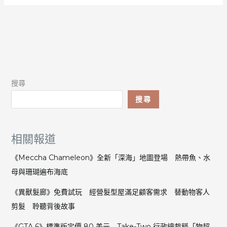
搜尋
搜尋
相關報道
《Meccha Chameleon》全新「深海」地圖登場 熱帶魚、水
母與珊瑚遍布海底
《異獸髮廊》免費試玩 經營髮型屋滿足顧客需求 替動物客人
剪髮 聆聽背後故事
《GTA 6》標準版定價 80 美元 Take-Two 行政總裁稱「物超