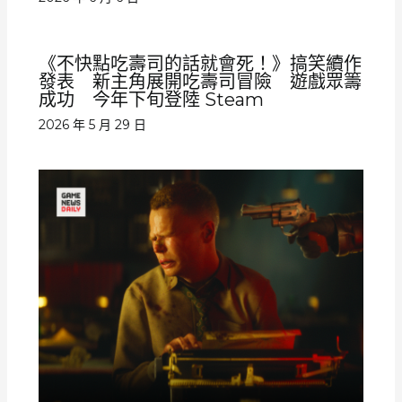
《不快點吃壽司的話就會死！》搞笑續作
發表 新主角展開吃壽司冒險 遊戲眾籌
成功 今年下旬登陸 Steam
2026 年 5 月 29 日