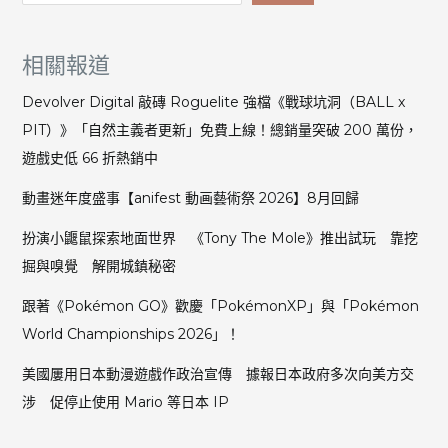
相關報道
Devolver Digital 敲磚 Roguelite 強檔《戰球坑洞（BALL x
PIT）》「自然主義者更新」免費上線！總銷量突破 200 萬份，
遊戲史低 66 折熱銷中
動畫迷年度盛事【anifest 動画藝術祭 2026】8月回歸
扮演小鼴鼠探索地面世界 《Tony The Mole》推出試玩 靠挖
掘與嗅覺 解開城鎮秘密
跟著《Pokémon GO》歡慶「PokémonXP」與「Pokémon
World Championships 2026」！
美國屢用日本動漫遊戲作政治宣傳 據報日本政府多次向美方交
涉 促停止使用 Mario 等日本 IP