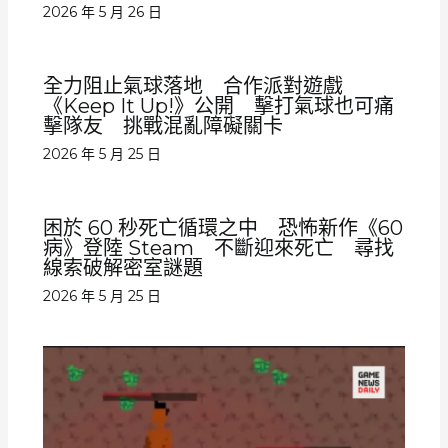
2026 年 5 月 26 日
全力阻止氣球落地 合作派對遊戲
《Keep It Up!》公開 擊打氣球也可痛
擊隊友 挑戰混亂障礙關卡
2026 年 5 月 25 日
困於 60 秒死亡循環之中 恐怖新作《60
病》登陸 Steam 不斷迎來死亡 尋找
線索破解密室謎題
2026 年 5 月 25 日