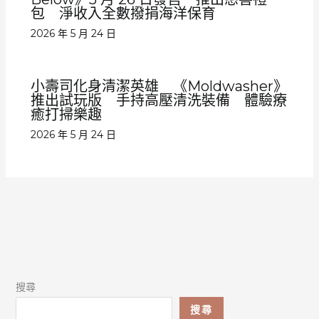
包 淨收入全數撥捐海洋保育
2026 年 5 月 24 日
小壽司化身清潔英雄 《Moldwasher》
推出試玩版 手持高壓清洗裝備 體驗療
癒打掃樂趣
2026 年 5 月 24 日
搜尋
搜尋