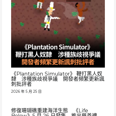
《Plantation Simulator》 鞭打黑人奴
隸 涉種族歧視爭議 開發者頻繁更新諷
刺批評者
2026 年 5 月 25 日
修復珊瑚礁重建海洋生態 《Life
Below》5 月 26 日發售 推出慈善禮