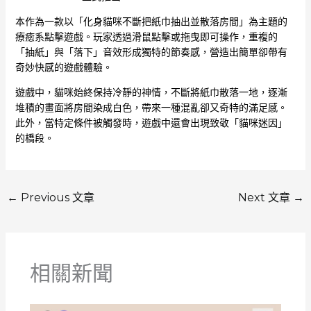
本作為一款以「化身貓咪不斷把紙巾抽出並散落房間」為主題的
療癒系點擊遊戲。玩家透過滑鼠點擊或拖曳即可操作，重複的
「抽紙」與「落下」音效形成獨特的節奏感，營造出簡單卻帶有
奇妙快感的遊戲體驗。
遊戲中，貓咪始終保持冷靜的神情，不斷將紙巾散落一地，逐漸
堆積的畫面將房間染成白色，帶來一種混亂卻又奇特的滿足感。
此外，當特定條件被觸發時，遊戲中還會出現致敬「貓咪迷因」
的橋段。
←
Previous 文章
Next 文章
→
相關新聞