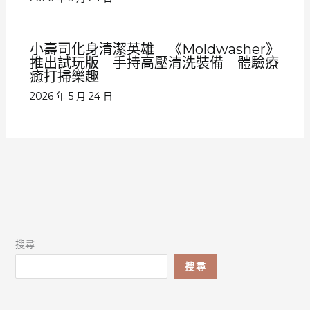
小壽司化身清潔英雄 《Moldwasher》
推出試玩版 手持高壓清洗裝備 體驗療
癒打掃樂趣
2026 年 5 月 24 日
搜尋
搜尋