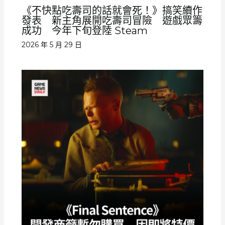
《不快點吃壽司的話就會死！》搞笑續作
發表 新主角展開吃壽司冒險 遊戲眾籌
成功 今年下旬登陸 Steam
2026 年 5 月 29 日