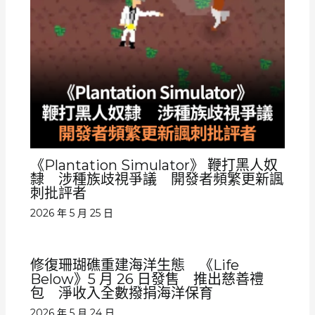
《Plantation Simulator》 鞭打黑人奴
隸 涉種族歧視爭議 開發者頻繁更新諷
刺批評者
2026 年 5 月 25 日
修復珊瑚礁重建海洋生態 《Life
Below》5 月 26 日發售 推出慈善禮
包 淨收入全數撥捐海洋保育
2026 年 5 月 24 日