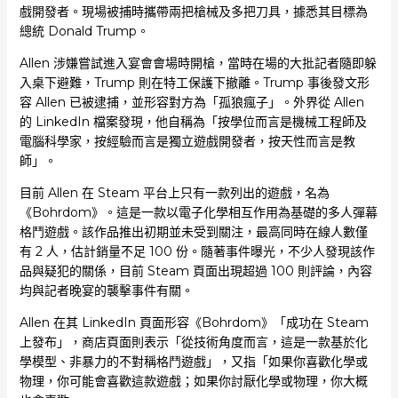
戲開發者。現場被捕時攜帶兩把槍械及多把刀具，據悉其目標為
總統 Donald Trump。
Allen 涉嫌嘗試進入宴會會場時開槍，當時在場的大批記者隨即躲
入桌下避難，Trump 則在特工保護下撤離。Trump 事後發文形
容 Allen 已被逮捕，並形容對方為「孤狼瘋子」。外界從 Allen
的 LinkedIn 檔案發現，他自稱為「按學位而言是機械工程師及
電腦科學家，按經驗而言是獨立遊戲開發者，按天性而言是教
師」。
目前 Allen 在 Steam 平台上只有一款列出的遊戲，名為
《Bohrdom》。這是一款以電子化學相互作用為基礎的多人彈幕
格鬥遊戲。該作品推出初期並未受到關注，最高同時在線人數僅
有 2 人，估計銷量不足 100 份。隨著事件曝光，不少人發現該作
品與疑犯的關係，目前 Steam 頁面出現超過 100 則評論，內容
均與記者晚宴的襲擊事件有關。
Allen 在其 LinkedIn 頁面形容《Bohrdom》「成功在 Steam
上發布」，商店頁面則表示「從技術角度而言，這是一款基於化
學模型、非暴力的不對稱格鬥遊戲」，又指「如果你喜歡化學或
物理，你可能會喜歡這款遊戲；如果你討厭化學或物理，你大概