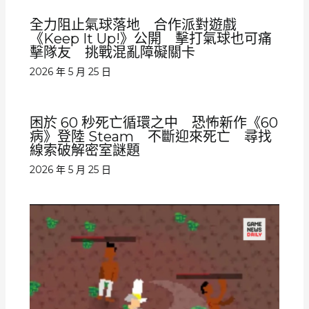
全力阻止氣球落地 合作派對遊戲
《Keep It Up!》公開 擊打氣球也可痛
擊隊友 挑戰混亂障礙關卡
2026 年 5 月 25 日
困於 60 秒死亡循環之中 恐怖新作《60
病》登陸 Steam 不斷迎來死亡 尋找
線索破解密室謎題
2026 年 5 月 25 日