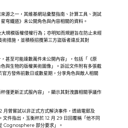
露來源之一，其維基網站彙整指南、計算工具、測試
：星穹鐵道》未公開角色與內容相關的資料。
不僅涉及大規模版權侵權行為；亦明知而規避旨在防止未經
資訊的技術措施，並積極招攬第三方盜版者違反其對
計，甚至可能達數萬件未公開內容」，包括「《原
角色與生物的版權美術圖像」。訴訟文件附有多張截
 帳戶於官方發佈前數日或數星期，分享角色與敵人相關
衡杯僅更新正式服內容」，顯示其對洩露相關爭議作
5 年 12 月曾嘗試以非正式方式解決事件，透過電郵及
文件指出，玉衡杯於 12 月 29 日回覆稱「他不同
 Cognosphere 部分要求」。