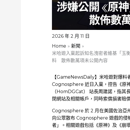
2026 年 2 月 11 日
Home
新聞
米哈遊入稟起訴知名洩密者維基「玉衡
料 散佈數萬項未公開內容
【GameNewsDaily】米哈遊對
Cognosphere 近日入稟，控
（HomDGCat） 站長周建諾，指
閉網站及相關帳戶，同時索償損害賠
Cognosphere 於 2 月在美
向公眾散布 Cognosphere 遊
者」。相關遊戲包括《原神》及《崩