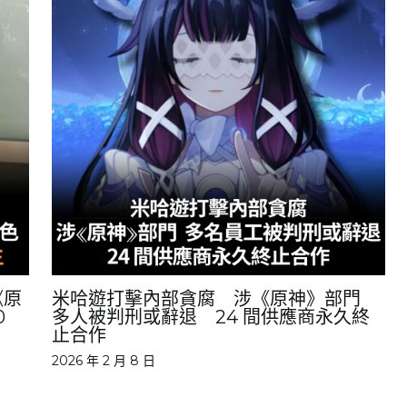
《原
米哈遊打擊內部貪腐 涉《原神》部門
0
多人被判刑或辭退 24 間供應商永久終
止合作
2026 年 2 月 8 日