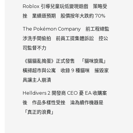
Roblox 引導兒童玩低變現遊戲 策略受
挫 業績遜預期 股價按年大跌約 70%
The Pokémon Company 前工程總監
涉洗手間偷拍 前員工提集體訴訟 控公
司監督不力
《貓貓亂搗蛋》正式發售 「貓咪旋風」
橫掃超市與公寓 收錄 9 種貓咪 摧毀家
具讓主人崩潰
Helldivers 2 開發商 CEO 憂 EA 收購案
後 作品多樣性受挫 淪為續作機器是
「真正的浪費」