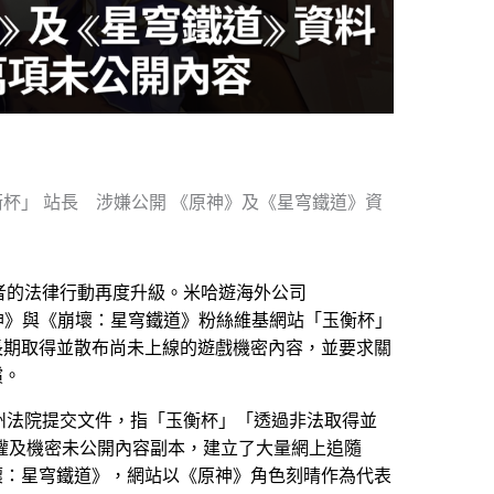
杯」 站長 涉嫌公開 《原神》及《星穹鐵道》資
爆料者的法律行動再度升級。米哈遊海外公司
告《原神》與《崩壞：星穹鐵道》粉絲維基網站「玉衡杯」
其長期取得並散布尚未上線的遊戲機密內容，並要求關
償。
國佐治亞州法院提交文件，指「玉衡杯」「透過非法取得並
戲的侵權及機密未公開內容副本，建立了大量網上追隨
壞：星穹鐵道》，網站以《原神》角色刻晴作為代表