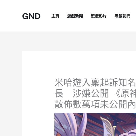
Skip
to
主頁
遊戲新聞
遊戲影片
專題訪問
content
米哈遊入稟起訴知名
長 涉嫌公開 《
散佈數萬項未公開