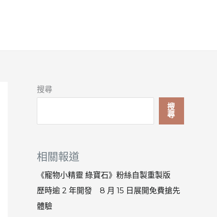
搜尋
搜
尋
相關報道
《寵物小精靈 綠寶石》粉絲自製重製版
歷時逾 2 年開發 8 月 15 日展開免費搶先
體驗