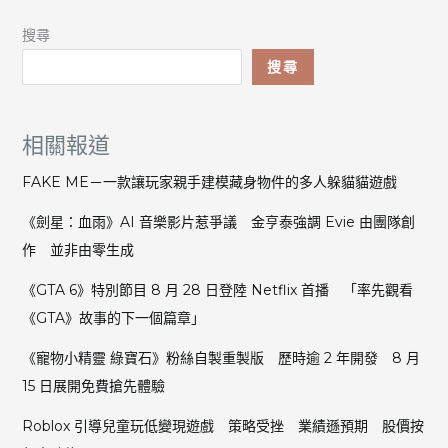
搜尋
搜尋
相關報道
FAKE ME－一款讓玩家親手建模藏身物件的多人躲貓貓遊戲
《劍星：血雨》AI 音樂影片惹爭議 金亨泰強調 Evie 由團隊創
作 並非由零生成
《GTA 6》特別節目 8 月 28 日登陸 Netflix 首播 「率先觀看
《GTA》故事的下一個篇章」
《寵物小精靈 綠寶石》粉絲自製重製版 歷時逾 2 年開發 8 月
15 日展開免費搶先體驗
Roblox 引導兒童玩低變現遊戲 策略受挫 業績遜預期 股價按