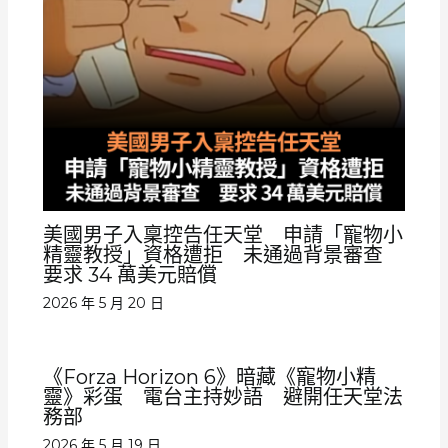
美國男子入稟控告任天堂 申請「寵物小
精靈教授」資格遭拒 未通過背景審查
要求 34 萬美元賠償
2026 年 5 月 20 日
《Forza Horizon 6》暗藏《寵物小精
靈》彩蛋 電台主持妙語 避開任天堂法
務部
2026 年 5 月 19 日