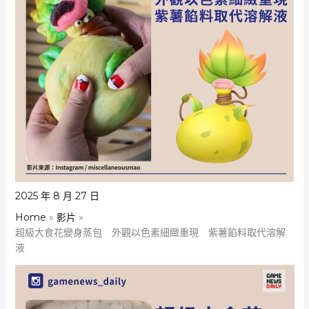
2025 年 8 月 27 日
Home
影片
超級大食花變身蒸包 外觀以色素細緻重現 紫薯餡料取代溶解
液