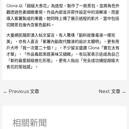
Gloria 以「超級大食花」為造型，製作了一款蒸包，並將角色外
觀透過色素細緻重現。作品內部並非原作設定中的溶解液，而是
填入紫薯製成的果醬。她同時上傳了展示過程的影片，當中包括
切開蒸包後內含紫色餡料。
大量網民隨即湧入帖文留言，有人驚嘆「餡料就像毒液一樣完
美」，亦有人直言「紫薯內餡取代酸液的設計太聰明」，更有用
戶大呼「我一次要二十個！」。不少留言盛讚 Gloria「實在太有
才華」，「作品看起來既美味又細緻」，有玩家表示這成為自己
「新的最愛超級進化形態」，更有人指出「完全成功捕捉超級大
食花的笨拙感」。
←
Previous 文章
Next 文章
→
相關新聞