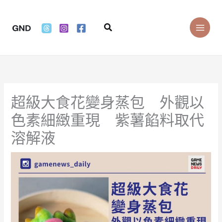
Skip
to
Search
content
超級大食花變身蒸包 外觀以
色素細緻重現 紫薯餡料取代
溶解液