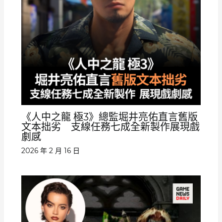
《人中之龍 極3》總監堀井亮佑直言舊版
文本拙劣 支線任務七成全新製作展現戲
劇感
2026 年 2 月 16 日