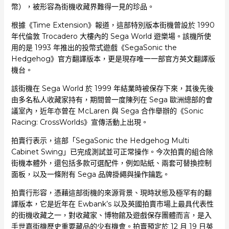
幣），被形容為街機收藏界難得一見的珍品。
根據《Time Extension》報道，這部特別版本街機曾設於 1990
年代倫敦 Trocadero 大樓內的 Sega World 遊樂場。該機所使
用的是 1993 年推出的投幣式遊戲《SegaSonic the
Hedgehog》官方翻譯版本，更是現存唯一一部官方英文翻譯版
機台。
該街機在 Sega World 於 1999 年結業時被保存下來，其後先後
由多名私人收藏家持有，期間曾一度陳列在 Sega 歐洲總部的會
議室內，近年亦曾在 McLaren 與 Sega 合作舉辦的《Sonic
Racing: CrossWorlds》宣傳活動上出現。
拍賣行表示，這部「SegaSonic the Hedgehog Multi
Cabinet Swing」已完成測試並可正常操作。今次拍賣的組合除
街機本體外，還包括多款可選配件，例如貼紙、兩套可替換控制
面板，以及一條附有 Sega 品牌掛繩與操作鑰匙。
拍賣行形容，憑藉這部街機的來源背景、現時狀態及極罕有的翻
譯版本，它是近年在 Ewbank’s 以及英國拍賣市場上最具代表性
的街機收藏之一，對收藏家、博物館及遊戲保存團體而言，是入
手世嘉街機歷史重要藏品的少有機會。拍賣預定於 12 月 19 日英