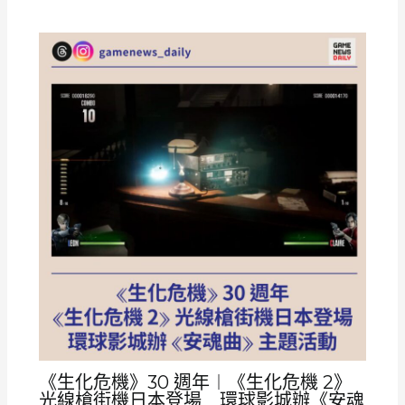
《生化危機》30 週年︱《生化危機 2》
光線槍街機日本登場 環球影城辦《安魂