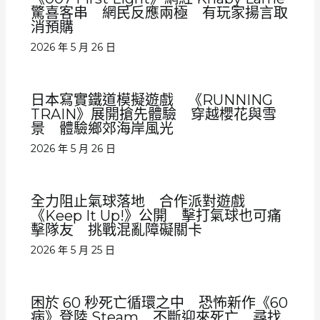
驚喜客串 網民反應兩極 有玩家揚言取
消預購
2026 年 5 月 26 日
日本寫實鐵道模擬遊戲 《RUNNING
TRAIN》展開搶先體驗 穿越櫻花與雪
景 體驗鄉郊海岸風光
2026 年 5 月 26 日
全力阻止氣球落地 合作派對遊戲
《Keep It Up!》公開 擊打氣球也可痛
擊隊友 挑戰混亂障礙關卡
2026 年 5 月 25 日
困於 60 秒死亡循環之中 恐怖新作《60
病》登陸 Steam 不斷迎來死亡 尋找