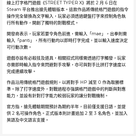
線上打字格鬥遊戲《STREET TYPER X》將於 2 月 6 日在
Steam 平台推出搶先體驗版本。這款作品將傳統格鬥遊戲的指令
操作完全替換為文字輸入，玩家必須透過鍵盤打字來控制角色執
行所有動作，開創了獨特的對戰模式。
開發商表示，玩家若要令角色前進，需輸入「mae」，出拳則需
輸入「panti」，所有行動均以即時打字完成，並以輸入速度決定
可行動次數。
遊戲亦設有必殺技及道具，相關招式同樣需透過打字觸發，玩家
亦需即時輸入指令來閃避對手攻擊，亦可與對手比拼打字速度以
完成連續攻擊。
作品沿用傳統格鬥遊戲規則，以將對手 HP 減至 0 作為取勝標
準。除了打字速度外，對戰過程亦強調格鬥遊戲中的判斷與對應
能力，並設有針對打字能力較弱玩家的讓分對戰機制。
官方指，搶先體驗期間預計為期約半年，目前僅支援日語，並提
供 2 名可操作角色。正式版本則計畫追加 2 至 3 名角色，並加入
英語及中文語言支援。