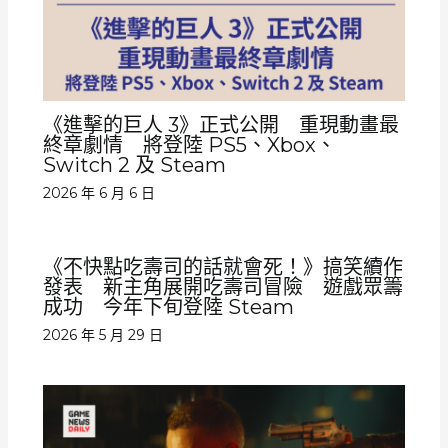
《進擊的巨人 3》正式公開 重現動畫最
終章劇情 將登陸 PS5、Xbox、
Switch 2 及 Steam
2026 年 6 月 6 日
《不快點吃壽司的話就會死！》搞笑續作
發表 新主角展開吃壽司冒險 遊戲眾籌
成功 今年下旬登陸 Steam
2026 年 5 月 29 日