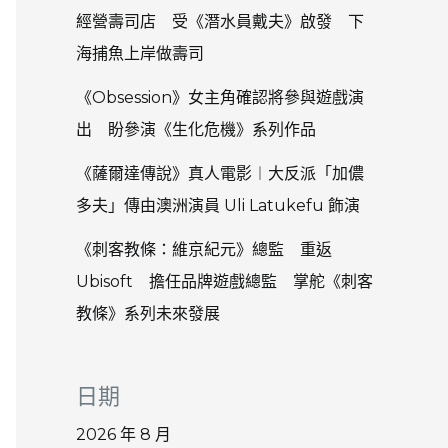
經營壽司店 受《潛水員戴夫》啟發 下
海捕魚上岸做壽司
《Obsession》女主角確認將參與遊戲演
出 盼參演《生化危機》系列作品
《薩爾達傳說》真人電影︱大反派「加儂
多夫」傳由澳洲演員 Uli Latukefu 飾演
《刺客教條：維京紀元》總監 重返
Ubisoft 擔任品牌遊戲總監 掌舵《刺客
教條》系列未來發展
日期
2026 年 8 月