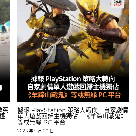
人數突
據報 PlayStation 策略大轉向 自家劇情
「極
單人遊戲回歸主機獨佔 《羊蹄山戰鬼》
等或無緣 PC 平台
2026 年 5 月 20 日