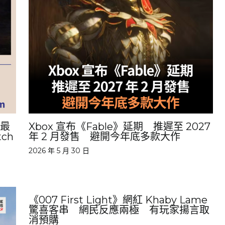
畫最
Xbox 宣布《Fable》延期 推遲至 2027
ch
年 2 月發售 避開今年底多款大作
2026 年 5 月 30 日
《007 First Light》網紅 Khaby Lame
驚喜客串 網民反應兩極 有玩家揚言取
消預購