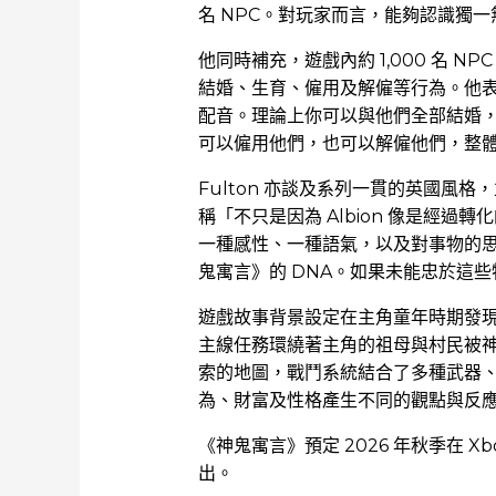
名 NPC。對玩家而言，能夠認識獨一
他同時補充，遊戲內約 1,000 名 
結婚、生育、僱用及解僱等行為。他表
配音。理論上你可以與他們全部結婚
可以僱用他們，也可以解僱他們，整
Fulton 亦談及系列一貫的英國風
稱「不只是因為 Albion 像是經
一種感性、一種語氣，以及對事物的
鬼寓言》的 DNA。如果未能忠於這
遊戲故事背景設定在主角童年時期發
主線任務環繞著主角的祖母與村民被
索的地圖，戰鬥系統結合了多種武器、
為、財富及性格產生不同的觀點與反
《神鬼寓言》預定 2026 年秋季在 Xbox S
出。