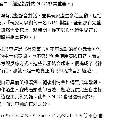
無二、經過設計的 NPC 非常重要。」
NPC 均有完整配音對話，並與玩家產生多種互動，包括
示「玩家可以與每一名 NPC 對話，全部都有完整
，雖然需要花上一點時間。你可以與他們生兒育女，
體體驗相當有趣。」
格，並形容這是《神鬼寓言》不可或缺的核心元素。他
過轉化的中世紀英國，也不只是角色使用英國口音，而是
思考與反應方式。這些元素結合起來，便構成了《神
些特質，那就不是一款真正的《神鬼寓言》遊戲。」
現自己具備英雄潛質，隨後劇情會跳轉至成年階段。
神秘陌生人變成石頭後的冒險。遊戲提供完全自由探
遠程工具與咒語。此外，NPC 會根據玩家的行
應，而非單純的正邪之分。
eries X|S、Steam、PlayStation 5 等平台推