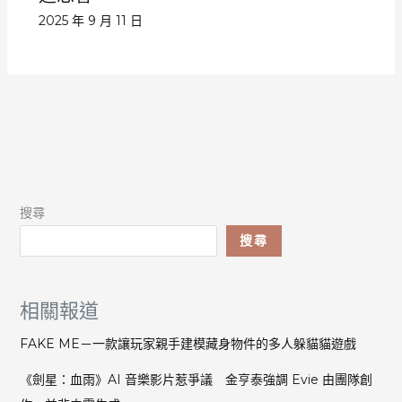
2025 年 9 月 11 日
搜尋
搜尋
相關報道
FAKE ME－一款讓玩家親手建模藏身物件的多人躲貓貓遊戲
《劍星：血雨》AI 音樂影片惹爭議 金亨泰強調 Evie 由團隊創