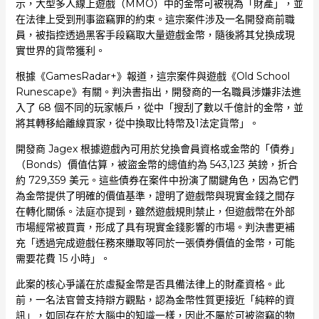
示，大型多人線上遊戲（MMO）中的金幣可被視為「財產」，並
在法律上受到刑事盜竊罪的約束。這宗案件涉及一名開發商前職
員，被指控透過黑客手段竊取大量遊戲金幣，隨後將其兌換成現
實世界的貨幣獲利。
根據《GamesRadar+》報道，這宗案件與遊戲《Old School
Runescape》有關。判決書指出，開發商的一名職員涉嫌非法進
入了 68 個不同的玩家帳戶，從中「搜刮了數以千億計的金幣，並
將其轉移給離線買家，從中換取比特幣及1法定貨幣」。
開發商 Jagex 根據遊戲內可用於兌換會員資格或金幣的「債券」
（Bonds）價值估算，被盜金幣的總值約為 543,123 英鎊，折合
約 729,359 美元。這些債券在案件中扮演了關鍵角色，因為它們
為金幣提供了明確的價值基準，證明了遊戲幣與現實金錢之間存
在轉化關係。法庭亦提到，雖然遊戲規則禁止，但遊戲幣在外部
市場經常被買賣，形成了具有現實金錢影響的市場。判決書更補
充「透過完成遊戲任務來賺取等同於一張債券價值的金幣，可能
需要花費 15 小時」。
此案的核心爭議在於虛擬金幣是否具備法律上的財產資格。此
前，一名法官曾支持辯方觀點，認為金幣性質更接近「純粹的資
訊」，如同存在於大腦中的知識一樣，因此不屬於可被盜竊的物