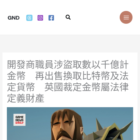
Skip
to
Search
content
開發商職員涉盜取數以千億計
金幣 再出售換取比特幣及法
定貨幣 英國裁定金幣屬法律
定義財產