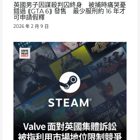
英國男子因謀殺判囚終身 被捕時痛哭憂
錯過 ⟪GTA 6⟫ 發售 最少服刑約 16 年才
可申請假釋
2026 年 2 月 9 日