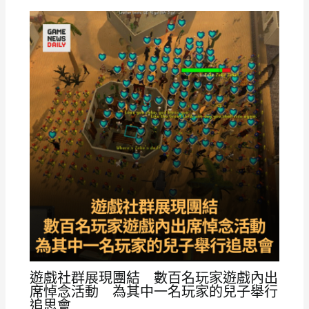
遊戲社群展現團結 數百名玩家遊戲內出
席悼念活動 為其中一名玩家的兒子舉行
追思會