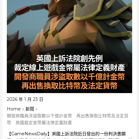
2026 年 1 月 23 日
Home
新聞
開發商職員涉盜取數以千億計金幣 再出售換取比特幣及法定貨
幣 英國裁定金幣屬法律定義財產
【GameNewsDaily】英國上訴法院近日發出的一份判決書顯