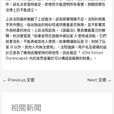
件。該名法官當時裁定，即使控方能證明所有事實，相關控罪在
法律上仍不能成立。
上訴法院最終推翻了上述裁決，認為原審理據不足。法院利用萬
字夾作類比，指出物品的相似性或供應量是否無限，並不影響其
作為財產的地位。上訴法院認為，《盜竊法》應具備最廣泛的解
釋，判決書寫道「如果金幣在遊戲中被玩家 A 使用或消耗，它們
就會消失，不能再被其他人使用。如果轉讓給玩家 B，則除了玩
家 B 以外，其他人均無法使用」。法院強調，用戶名及密碼的設
計正是為了確保這種使用的排他性，因此裁定「《Old School
Runescape》內的金幣是屬於可以構成盜竊罪的財產」。
←
Previous 文章
Next 文章
→
相關新聞