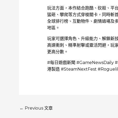
玩法方面，本作結合跑酷、砍殺、平
猛砸、攀爬等方式穿梭關卡，同時斬首敵人
全球排行榜、互動物件、劇情過場及多
地區。
玩家可選擇角色、升級能力、解鎖新
高速衝刺、精準射擊或靈活閃避，玩
更高分數。
#每日遊戲新聞 #GameNewsDaily #
港製造 #SteamNextFest #Rogueli
←
Previous 文章