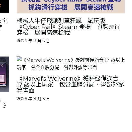
 年
機械人牛仔飛馳列車狂飆 試玩版
管
《Cyber Rail》Steam 登場 抓鈎滑行
穿梭 展開高速槍戰
2026 年 8 月 5 日
《Marvel’s Wolverine》獲評級僅適合
17 歲以上玩家 包含血腥分屍、臀部外露
等畫面
式
2026 年 8 月 5 日
）》