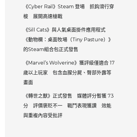
《Cyber Rail》Steam 登場 抓鈎滑行穿
梭 展開高速槍戰
《Sill Cats》與人氣桌面掛件應用程式
《動物欄：桌面牧場（Tiny Pasture）》
的Steam組合包正式發售
《Marvel’s Wolverine》獲評級僅適合 17
歲以上玩家 包含血腥分屍、臀部外露等
畫面
《轉世之獸》正式發售 媒體評分暫獲 73
分 評價褒貶不一 戰鬥表現獲讚 效能
與重複內容受批評