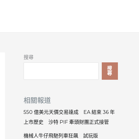
搜尋
搜
尋
相關報道
550 億美元天價交易達成 EA 結束 36 年
上市歷史 沙特 PIF 牽頭財團正式接管
機械人牛仔飛馳列車狂飆 試玩版