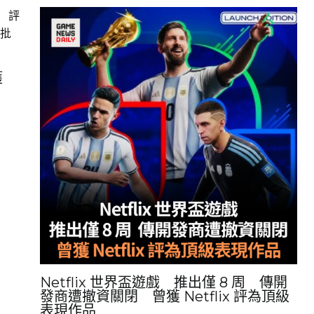
獲
讚
Netflix 世界盃遊戲 推出僅 8 周 傳開
發商遭撤資關閉 曾獲 Netflix 評為頂級
表現作品