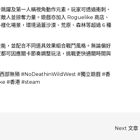
台跳躍及第一人稱視角動作元素。玩家可透過衝刺、
並掠奪力量。遊戲亦加入 Roguelike 商店、
樣化場景，環境涵蓋沙漠、荒原、森林等超過 6 種
技能，並配合不同道具效果組合戰鬥風格。無論偏好
家都可因應關卡節奏調整玩法，挑戰更快通關時間與
西部無殞 #NoDeathinWildWest #獨立遊戲 #香
ke #香港 #steam
Next 文章