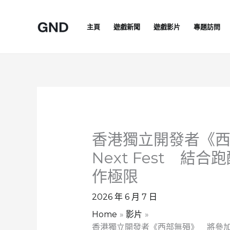
Skip
to
主頁
遊戲新聞
遊戲影片
專題訪問
content
香港獨立開發者《西部
Next Fest 結
作極限
2026 年 6 月 7 日
Home
影片
香港獨立開發者《西部無殞》 將參加 St