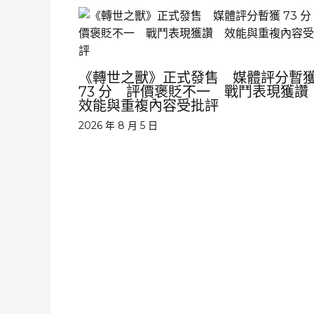
《轉世之獸》正式發售 媒體評分暫
73 分 評價褒貶不一 戰鬥表現獲
效能與重複內容受批評
2026 年 8 月 5 日