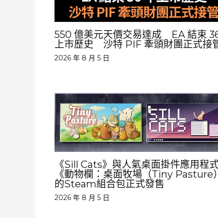
550 億美元天價交易達成 EA 結束 36
上市歷史 沙特 PIF 牽頭財團正式接
2026 年 8 月 5 日
《Sill Cats》與人氣桌面掛件應用程
《動物欄：桌面牧場（Tiny Pasture
的Steam組合包正式發售
2026 年 8 月 5 日