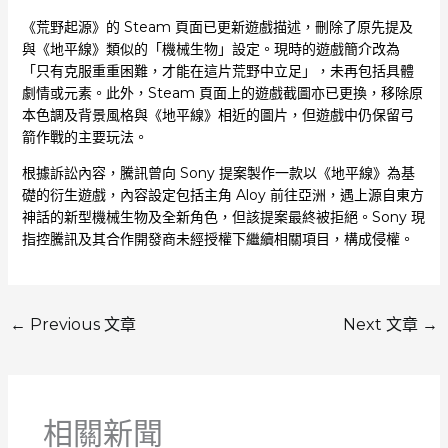
《荒野起源》的 Steam 頁面已更新遊戲描述，刪除了原先提及
與《地平線》類似的「機械生物」設定。現時的遊戲簡介改為
「只有克服重重困難，才能在這片荒野中立足」，未再包括具體
劇情或元素。此外，Steam 頁面上的遊戲截圖亦已更換，移除原
本色調及背景風格與《地平線》相近的圖片，但遊戲中仍保留弓
箭作戰的主要玩法。
根據訴訟內容，騰訊曾向 Sony 提案製作一款以《地平線》為基
礎的衍生遊戲，內容設定包括主角 Aloy 前往亞洲，遇上源自東方
神話的新型機械生物及全新角色，但該提案最終被拒絕。Sony 現
指控騰訊及其合作開發商未經授權下繼續相關項目，構成侵權。
←
Previous 文章
Next 文章
→
相關新聞