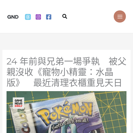
Skip
to
Search
content
24 年前與兄弟一場爭執 被父
親沒收《寵物小精靈：水晶
版》 最近清理衣櫃重見天日