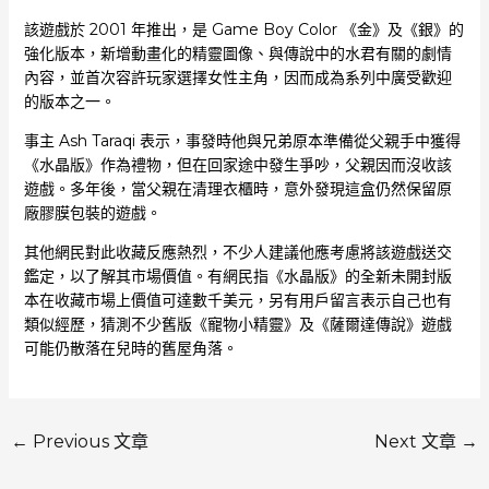
該遊戲於 2001 年推出，是 Game Boy Color 《金》及《銀》的
強化版本，新增動畫化的精靈圖像、與傳說中的水君有關的劇情
內容，並首次容許玩家選擇女性主角，因而成為系列中廣受歡迎
的版本之一。
事主 Ash Taraqi 表示，事發時他與兄弟原本準備從父親手中獲得
《水晶版》作為禮物，但在回家途中發生爭吵，父親因而沒收該
遊戲。多年後，當父親在清理衣櫃時，意外發現這盒仍然保留原
廠膠膜包裝的遊戲。
其他網民對此收藏反應熱烈，不少人建議他應考慮將該遊戲送交
鑑定，以了解其市場價值。有網民指《水晶版》的全新未開封版
本在收藏市場上價值可達數千美元，另有用戶留言表示自己也有
類似經歷，猜測不少舊版《寵物小精靈》及《薩爾達傳說》遊戲
可能仍散落在兒時的舊屋角落。
←
Previous 文章
Next 文章
→