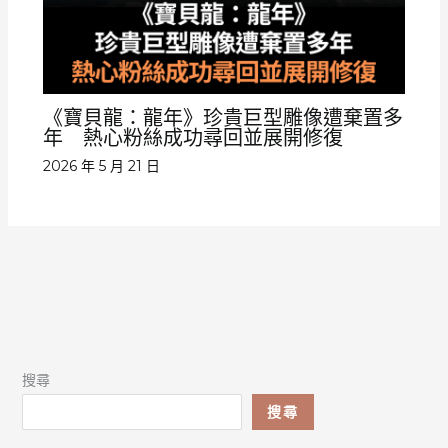
《寶貝龍：龍年》珍貴巨型雕像遭棄置多
年 熱心粉絲成功尋回並展開修復
2026 年 5 月 21 日
搜尋
搜尋