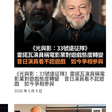
《光與影：33號遠征隊》雷諾瓦演員稱電
影業對遊戲態度轉變 昔日演員看不起遊
戲 如今爭相參與
2026 年 5 月 9 日