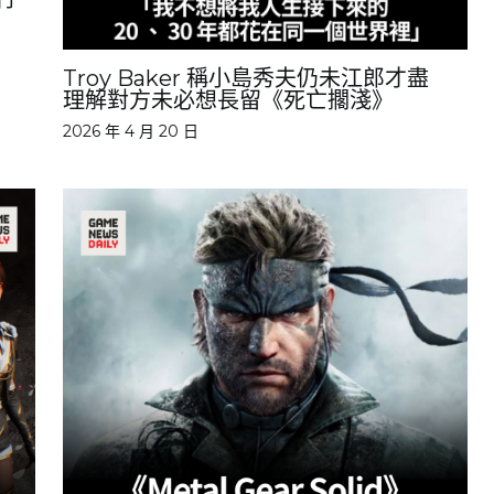
Troy Baker 稱小島秀夫仍未江郎才盡
理解對方未必想長留《死亡擱淺》
2026 年 4 月 20 日