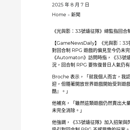
2025 年 8 月 7 日
Home
新聞
《光與影：33號遠征隊》總監指回合制
【GameNewsDaily】《光與影：33
對回合制 RPG 遊戲的偏見至今仍
《Automaton》訪問時指，《33
況，回合制 RPG 要恢復昔日人氣仍
Broche 表示，「就我個人而言，我認為
迎，但隨著開放世界遊戲開始受到遊戲
酷』。」
他補充，「雖然這類遊戲仍然賣出大量份
未完全消除。」
他強調，《33號遠征隊》加入招架與
吸引對回合制 RPG 不感興趣的玩