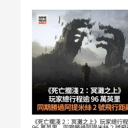
《死亡擱淺 2：冥灘之上》玩家總行
96 萬英里 同期勝過阿提米絲 2 號飛