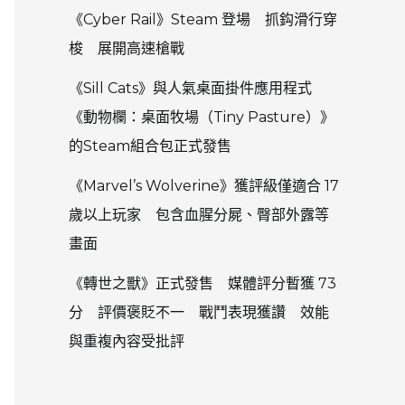
《Cyber Rail》Steam 登場 抓鈎滑行穿
梭 展開高速槍戰
《Sill Cats》與人氣桌面掛件應用程式
《動物欄：桌面牧場（Tiny Pasture）》
的Steam組合包正式發售
《Marvel’s Wolverine》獲評級僅適合 17
歲以上玩家 包含血腥分屍、臀部外露等
畫面
《轉世之獸》正式發售 媒體評分暫獲 73
分 評價褒貶不一 戰鬥表現獲讚 效能
與重複內容受批評