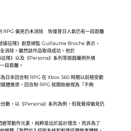
 RPG 偏見仍未消除 恢復昔日人氣仍有一段距離
號遠征隊》創意總監 Guillaume Broche 表示，
未完全消除。雖然該作品取得成功，他於
號遠征隊》以及《Persona》系列等遊戲屬例外情
有一段距離。
日本回合制 RPG 在 Xbox 360 時期以前極受歡
媒體推崇，回合制 RPG 就開始被視為『不夠
數，以《Persona》系列為例，但我覺得偏見仍
閃避等動作元素，純粹是出於設計理念，而非為了
家。他解釋「我們加入招架系統和創建這種敘事體驗，