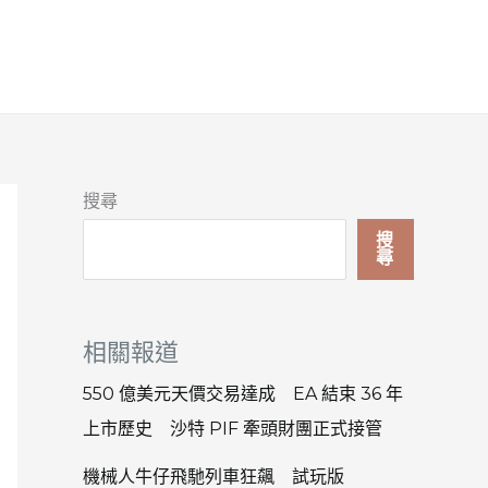
搜尋
搜
尋
相關報道
550 億美元天價交易達成 EA 結束 36 年
上市歷史 沙特 PIF 牽頭財團正式接管
機械人牛仔飛馳列車狂飆 試玩版