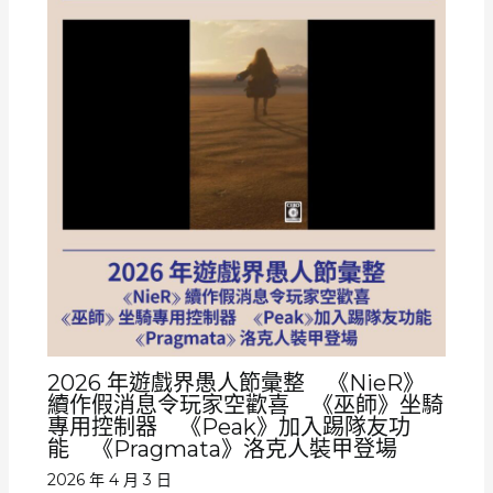
2026 年遊戲界愚人節彙整 《NieR》
續作假消息令玩家空歡喜 《巫師》坐騎
專用控制器 《Peak》加入踢隊友功
能 《Pragmata》洛克人裝甲登場
2026 年 4 月 3 日