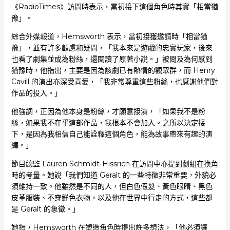
《RadioTimes》訪問時表示，當初接下這個角色時其實「相當猶
豫」。
綜合外媒報道，Hemsworth 表示，當初接獲邀請時「相當猶
豫」，並有許多顧慮和疑問，「我本來是遊戲的忠實玩家，後來
也看了劇集並成為粉絲，還閱讀了原著小說。」被問及為何感到
猶豫時，他指出，主要是因為該劇已有熱情的觀眾群，而 Henry
Cavill 的演出亦深受喜愛，「我非常尊重這些粉絲，也感謝他們對
作品的投入。」
他強調，正因為他本身是粉絲，才願意接演，「如果我不是粉
絲，如果我不在乎這部作品，我根本不會加入。之所以決定接
下，是因為我相信自己能詮釋這個角色，能為故事帶來有趣的演
繹。」
節目總監 Lauren Schmidt-Hissrich 在訪問中亦提到劇組在換角
時的考量。她說「我們知道 Geralt 的一些特徵非常重要，外貌必
須維持一致。他雖然是不同的人，但白色假髮、黃色眼睛、黑色
皮革服裝、不穿鮮色衣物，以及他在世界中行走的方式，這些都
是 Geralt 的象徵。」
她指，Hemsworth 在塑造角色時提出許多想法，「他必須讓