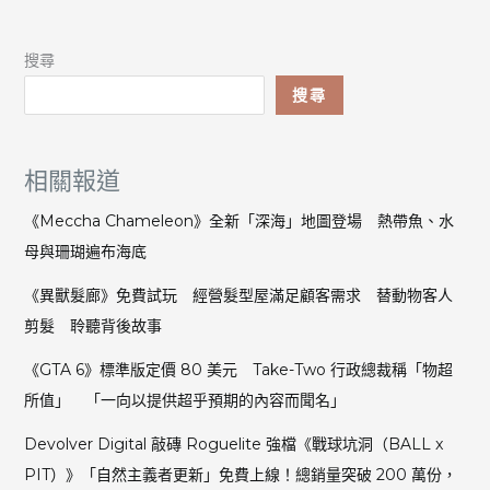
搜尋
搜尋
相關報道
《Meccha Chameleon》全新「深海」地圖登場 熱帶魚、水
母與珊瑚遍布海底
《異獸髮廊》免費試玩 經營髮型屋滿足顧客需求 替動物客人
剪髮 聆聽背後故事
《GTA 6》標準版定價 80 美元 Take-Two 行政總裁稱「物超
所值」 「一向以提供超乎預期的內容而聞名」
Devolver Digital 敲磚 Roguelite 強檔《戰球坑洞（BALL x
PIT）》「自然主義者更新」免費上線！總銷量突破 200 萬份，