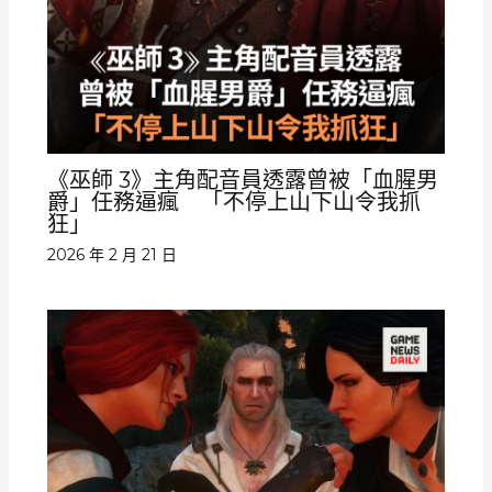
《巫師 3》主角配音員透露曾被「血腥男
爵」任務逼瘋 「不停上山下山令我抓
狂」
2026 年 2 月 21 日