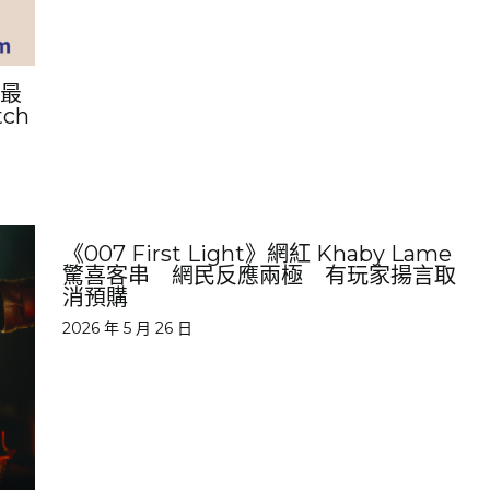
畫最
ch
《007 First Light》網紅 Khaby Lame
驚喜客串 網民反應兩極 有玩家揚言取
消預購
2026 年 5 月 26 日