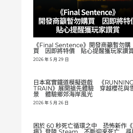
《Final Sentence》開發商籲暫勿購
買 因即將特價 貼心提醒獲玩家讚
2026 年 5 月 29 日
日本寫實鐵道模擬遊戲 《RUNNIN
TRAIN》展開搶先體驗 穿越櫻花與
景 體驗鄉郊海岸風光
2026 年 5 月 26 日
困於 60 秒死亡循環之中 恐怖新作《
病》登陸 Steam 不斷迎來死亡 尋