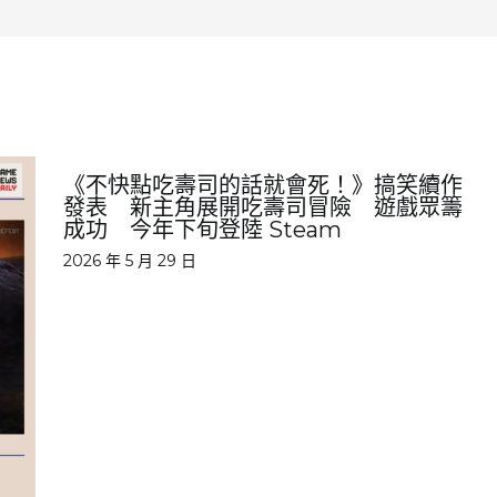
《不快點吃壽司的話就會死！》搞笑續作
發表 新主角展開吃壽司冒險 遊戲眾籌
成功 今年下旬登陸 Steam
2026 年 5 月 29 日