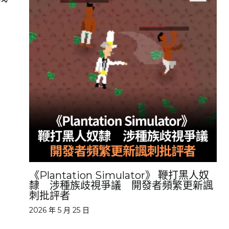
《Plantation Simulator》 鞭打黑人奴
隸 涉種族歧視爭議 開發者頻繁更新諷
刺批評者
2026 年 5 月 25 日