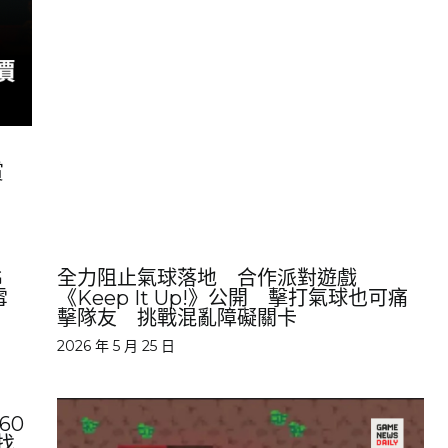
賞
G
全力阻止氣球落地 合作派對遊戲
雪
《Keep It Up!》公開 擊打氣球也可痛
擊隊友 挑戰混亂障礙關卡
2026 年 5 月 25 日
60
找