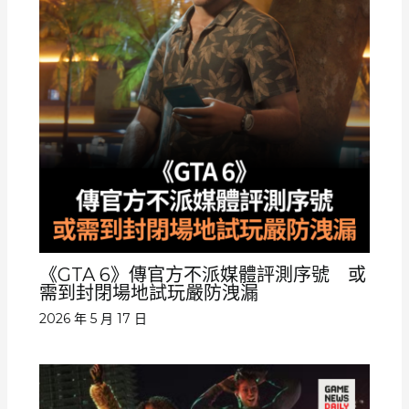
《GTA 6》傳官方不派媒體評測序號 或
需到封閉場地試玩嚴防洩漏
2026 年 5 月 17 日