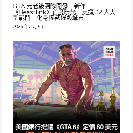
GTA 元老級團隊開發 新作
《Beastlink》首度曝光 支援 32 人大
型戰鬥 化身怪獸摧毀城市
2026 年 5 月 6 日