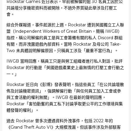
Rockstar Games 近日表示，早前被解僱的逾 30 名員工因於公
共論壇分享機密資料而被開除，不過外界質疑此舉涉及打壓工
會。
綜合外媒報道，事件起源於上週，Rockstar 遭到英國獨立工人聯
盟（Independent Workers of Great Britain，簡稱 IWGB）
指控，稱公司解僱的員工是與工會籌備有關的私人 Discord 群組
有關，而非洩露遊戲內部資料。當時 Rockstar 及母公司 Take-
Two 未具體說明解僱原因，只稱員工涉及「嚴重不當行為」。
IWGB 當時回應，稱員工只是與勞工組織者進行私人對話，批評
Rockstar 的行動是「英國遊戲產業史上最無情的打壓工會行動之
一。」
Rockstar 近日向《彭博》發表聲明，指這些員工「在公共論壇散
佈及討論機密資訊」，強調解僱行動「與任何員工加入工會或參
與工會活動的權利無關」。IWGB 在最新的聲明回應，
Rockstar「害怕勤奮的員工私下討論爭取更公平的工作環境與集
體發聲的權利」。
過去 Rockstar 曾多次遭遇資料外洩事件，包括 2022 年的
《Grand Theft Auto VI》大規模洩漏，但該事件涉及外部駭客