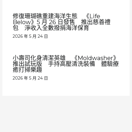
修復珊瑚礁重建海洋生態 《Life
Below》5 月 26 日發售 推出慈善禮
包 淨收入全數撥捐海洋保育
2026 年 5 月 24 日
小壽司化身清潔英雄 《Moldwasher》
推出試玩版 手持高壓清洗裝備 體驗療
癒打掃樂趣
2026 年 5 月 24 日