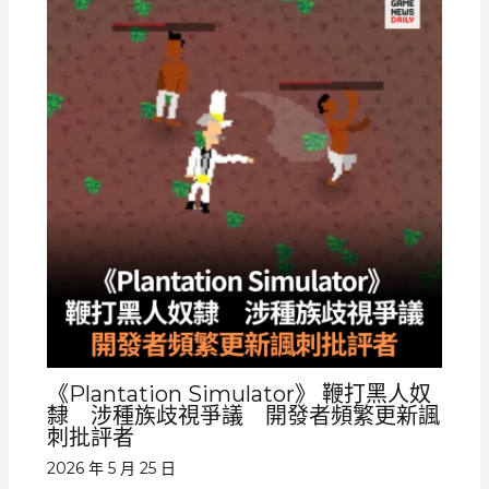
《Plantation Simulator》 鞭打黑人奴
隸 涉種族歧視爭議 開發者頻繁更新諷
刺批評者
2026 年 5 月 25 日