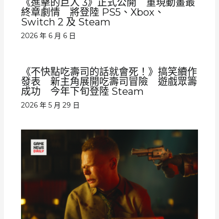
《進擊的巨人 3》正式公開 重現動畫最
終章劇情 將登陸 PS5、Xbox、
Switch 2 及 Steam
2026 年 6 月 6 日
《不快點吃壽司的話就會死！》搞笑續作
發表 新主角展開吃壽司冒險 遊戲眾籌
成功 今年下旬登陸 Steam
2026 年 5 月 29 日